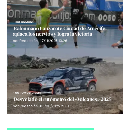
BALONMANO
Balonmano Lanzarote Ciudad de Arrecife
aplaca los nervios y logra la victoria
por Redacción
17/11/2025 10:26
AUTOMOVILISMO
Desvelado el rutómetro del «Volcanes» 2025
por Redacción
06/08/2025 21:01