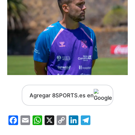
Agregar 8SPORTS.es en
Facebook
Email
WhatsApp
X
Copy
LinkedIn
Telegram
Link