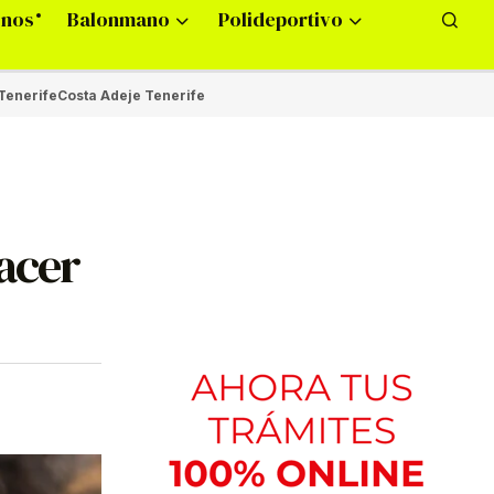
onos
Balonmano
Polideportivo
Tenerife
Costa Adeje Tenerife
hacer