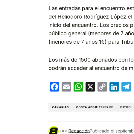
Las entradas para el encuentro est
del Heliodoro Rodríguez López el d
inicio del encuentro. Los precios 
público general (menores de 7 año
(menores de 7 años 1€) para Tribu
Los más de 1500 abonados con los
podrán acceder al encuentro de m
Facebook
Email
WhatsApp
X
Copy
Lin
Link
CANARIAS
COSTA ADEJE TENERIFE
FÚTBOL
por
Redacción
Publicado el
septiembr