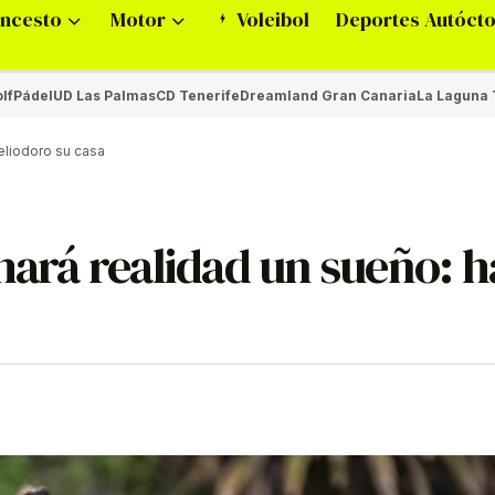
ncesto
Motor
Voleibol
Deportes Autóct
lf
Pádel
UD Las Palmas
CD Tenerife
Dreamland Gran Canaria
La Laguna 
eliodoro su casa
 hará realidad un sueño: 