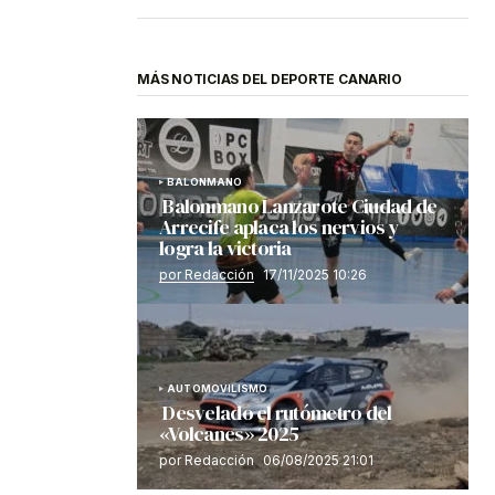
MÁS NOTICIAS DEL DEPORTE CANARIO
BALONMANO
Balonmano Lanzarote Ciudad de
Arrecife aplaca los nervios y
logra la victoria
por Redacción
17/11/2025 10:26
AUTOMOVILISMO
Desvelado el rutómetro del
«Volcanes» 2025
por Redacción
06/08/2025 21:01