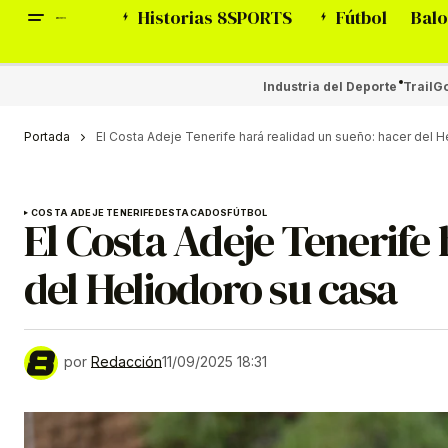
Historias 8SPORTS
Fútbol
Balo
Industria del Deporte
Trail
Go
Portada
El Costa Adeje Tenerife hará realidad un sueño: hacer del H
COSTA ADEJE TENERIFE
DESTACADOS
FÚTBOL
El Costa Adeje Tenerife
del Heliodoro su casa
por
Redacción
11/09/2025 18:31