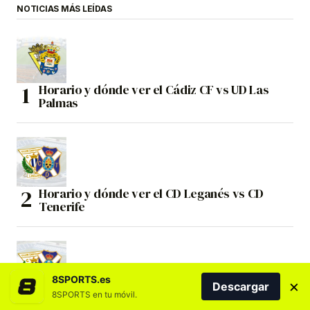
NOTICIAS MÁS LEÍDAS
Horario y dónde ver el Cádiz CF vs UD Las
Palmas
Horario y dónde ver el CD Leganés vs CD
Tenerife
8SPORTS.es
×
Descargar
El Tenerife cierra la pretemporada ante el
8SPORTS en tu móvil.