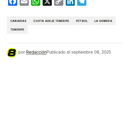
Facebook
Email
WhatsApp
X
Copy
LinkedIn
Telegram
Link
CANARIAS
COSTA ADEJE TENERIFE
FÚTBOL
LA GOMERA
TENERIFE
por
Redacción
Publicado el
septiembre 08, 2025