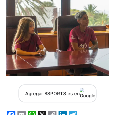
Agregar 8SPORTS.es en
Facebook
Email
WhatsApp
X
Copy
LinkedIn
Telegram