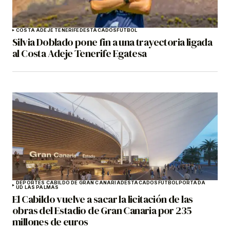
COSTA ADEJE TENERIFE
DESTACADOS
FÚTBOL
Silvia Doblado pone fin a una trayectoria ligada
al Costa Adeje Tenerife Egatesa
DEPORTES CABILDO DE GRAN CANARIA
DESTACADOS
FÚTBOL
PORTADA
UD LAS PALMAS
El Cabildo vuelve a sacar la licitación de las
obras del Estadio de Gran Canaria por 235
millones de euros