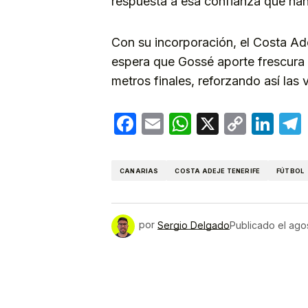
respuesta a esa confianza que han
Con su incorporación, el Costa Ad
espera que Gossé aporte frescura o
metros finales, reforzando así las 
Facebook
Email
WhatsApp
X
Copy
Lin
Link
CANARIAS
COSTA ADEJE TENERIFE
FÚTBOL
por
Sergio Delgado
Publicado el
agos