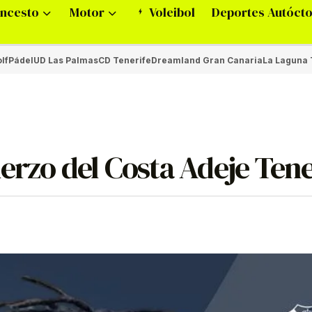
ncesto
Motor
Voleibol
Deportes Autóct
lf
Pádel
UD Las Palmas
CD Tenerife
Dreamland Gran Canaria
La Laguna 
erzo del Costa Adeje Tene