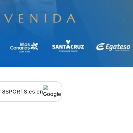
r 8SPORTS.es en
kedIn
Telegram