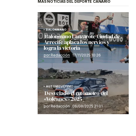
MÁS NOTICIAS DEL DEPORTE CANARIO
BALONMANO
Balonmano Lanzarote Ciudad de
Arrecife aplaca los nervios y
logra la victoria
por Redacción
17/11/2025 10:26
AUTOMOVILISMO
Desvelado el rutómetro del
«Volcanes» 2025
por Redacción
06/08/2025 21:01