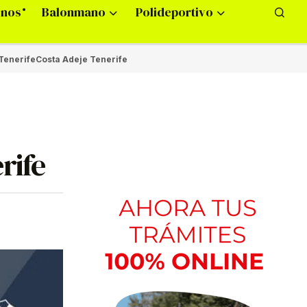
onos
Balonmano
Polideportivo
Tenerife
Costa Adeje Tenerife
rife