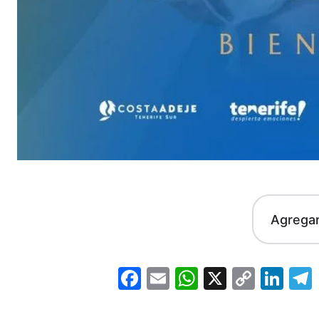
Agrega
Facebook
Email
WhatsApp
X
Copy
Lin
Link