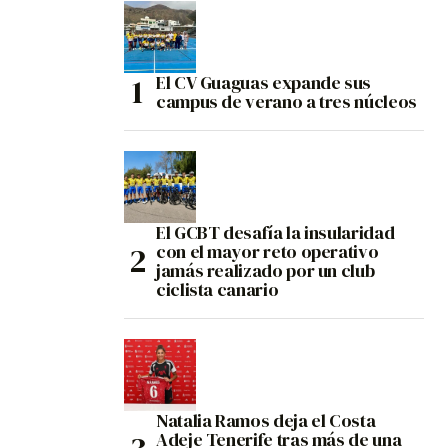
El CV Guaguas expande sus
campus de verano a tres núcleos
El GCBT desafía la insularidad
con el mayor reto operativo
jamás realizado por un club
ciclista canario
Natalia Ramos deja el Costa
Adeje Tenerife tras más de una