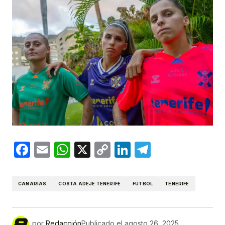
Facebook
Email
WhatsApp
X
Copy
LinkedIn
Telegram
Link
CANARIAS
COSTA ADEJE TENERIFE
FÚTBOL
TENERIFE
por
Redacción
Publicado el
agosto 26, 2025