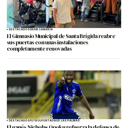
DESTACADOS
GRAN CANARIA
El Gimnasio Municipal de Santa Brígida reabre
sus puertas con unas instalaciones
completamente renovadas
DESTACADOS
FÚTBOL
PORTADA
UD LAS PALMAS
El ganés Nicholas Opoku refuerza la defensa de