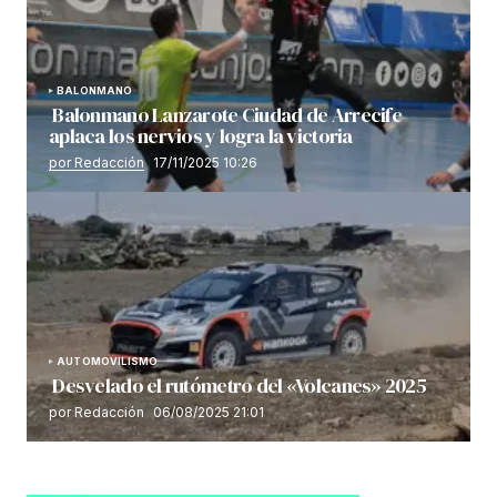
BALONMANO
Balonmano Lanzarote Ciudad de Arrecife
aplaca los nervios y logra la victoria
por Redacción
17/11/2025 10:26
AUTOMOVILISMO
Desvelado el rutómetro del «Volcanes» 2025
por Redacción
06/08/2025 21:01