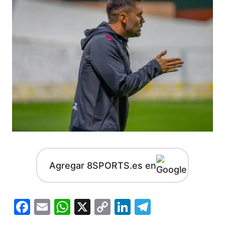
Agregar 8SPORTS.es en
Facebook
Email
WhatsApp
X
Copy
LinkedIn
Telegram
Link