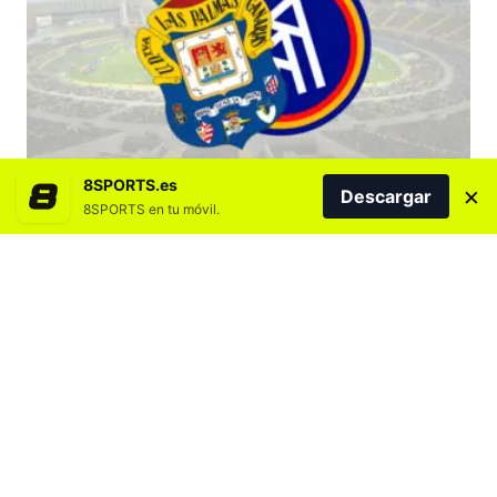
8SPORTS.es
×
Descargar
8SPORTS en tu móvil.
Agregar 8SPORTS.es en
La Unión Deportiva Las Palmas de Luis
García se estrena este domingo en LaLiga y
lo hará en un duelo contra el Andorra, recién
ascendido a la categoría de plata del fútbol
español. Kirian Rodríguez y Sandro Ramírez,
bajas seguras.