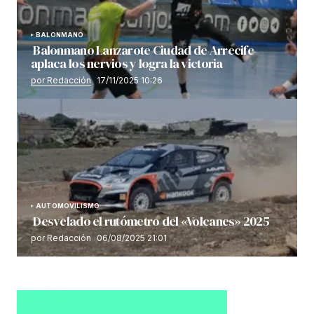
BALONMANO
Balonmano Lanzarote Ciudad de Arrecife
aplaca los nervios y logra la victoria
por Redacción
17/11/2025 10:26
AUTOMOVILISMO
Desvelado el rutómetro del «Volcanes» 2025
por Redacción
06/08/2025 21:01