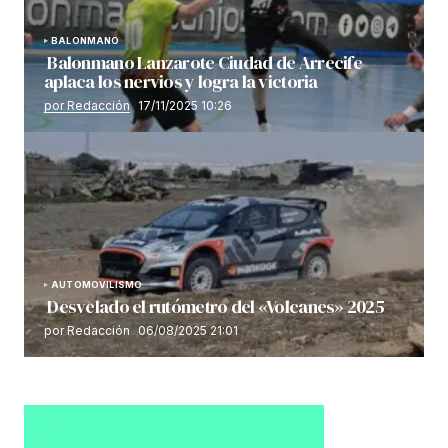
BALONMANO
Balonmano Lanzarote Ciudad de Arrecife
aplaca los nervios y logra la victoria
por Redacción
17/11/2025 10:26
AUTOMOVILISMO
Desvelado el rutómetro del «Volcanes» 2025
por Redacción
06/08/2025 21:01