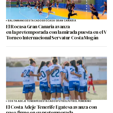
BALONMANO
DESTACADOS
ROCASA GRAN CANARIA
El Rocasa Gran Canaria avanza
en la pretemporada con la mirada puesta en el V
Torneo Internacional Servatur Costa Mogán
COSTA ADEJE TENERIFE
DESTACADOS
FÚTBOL
FÚTBOL FEMENINO
El Costa Adeje Tenerife Egatesa avanza con
paso firme en su pretemporada