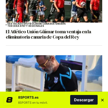
DESTACADOS
FÚTBOL
GRAN CANARIA
TENERIFE
TERCERA RFEF Y REGIONALES
El Atlético Unión Güímar toma ventaja en la
eliminatoria canaria de Copa del Rey
8SPORTS.es
CD TENERIFE
DESTACADOS
PORTADA
×
Descargar
Cervera advierte: «No vale solo con defender
8SPORTS en tu móvil.