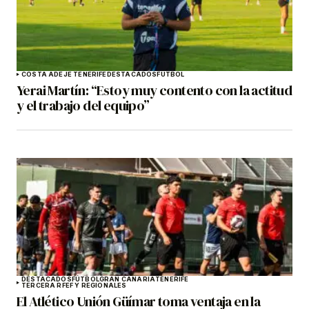
COSTA ADEJE TENERIFE
DESTACADOS
FÚTBOL
Yerai Martín: “Estoy muy contento con la actitud
y el trabajo del equipo”
DESTACADOS
FÚTBOL
GRAN CANARIA
TENERIFE
TERCERA RFEF Y REGIONALES
El Atlético Unión Güímar toma ventaja en la