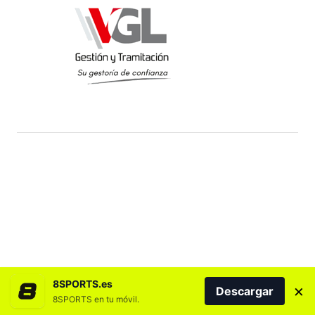
8SPORTS.es
×
Descargar
8SPORTS en tu móvil.