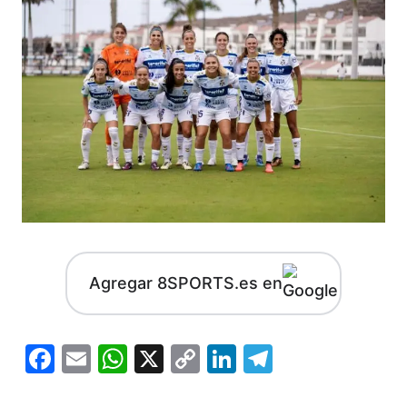
Agregar 8SPORTS.es en
Facebook
Email
WhatsApp
X
Copy
LinkedIn
Telegram
Link