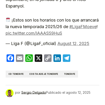
Espanyol.
¡Estos son los horarios con los que arrancará
la nueva temporada 2025/26 de
#LigaFMoeve
!
pic.twitter.com/IAAASS9HuS
— Liga F (@LigaF_oficial)
August 12, 2025
Facebook
Email
WhatsApp
X
Copy
LinkedIn
Telegram
Link
CD TENERIFE
COSTA ADEJE TENERIFE
TENERIFE
por
Sergio Delgado
Publicado el
agosto 12, 2025