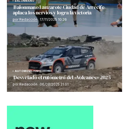
BALONMANO
Balonmano Lanzarote Ciudad de Arrecife
aplaca los nervios y logra la victoria
por Redacción
17/11/2025 10:26
AUTOMOVILISMO
Desvelado el rutómetro del «Volcanes» 2025
por Redacción
06/08/2025 21:01