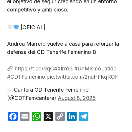
el objetivo de seguir creciendo en un entorno
competitivo y ambicioso.
|OFICIAL|
Andrea Marrero vuelve a casa para reforzar la
defensa del CD Tenerife Femenino B
https://t.co/RqC4XlbYi3
#UnMismoLatido
#CDTFemenino
pic.twitter.com/2nuHFkqROF
— Cantera CD Tenerife Femenino
(@CDTFemcantera)
August 8, 2025
Facebook
Email
WhatsApp
X
Copy
LinkedIn
Telegram
Link