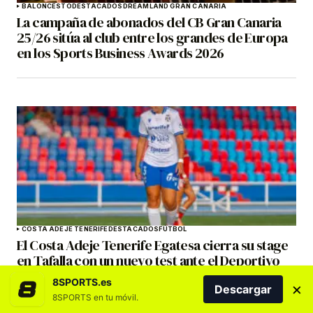
BALONCESTO
DESTACADOS
DREAMLAND GRAN CANARIA
La campaña de abonados del CB Gran Canaria
25/26 sitúa al club entre los grandes de Europa
en los Sports Business Awards 2026
COSTA ADEJE TENERIFE
DESTACADOS
FÚTBOL
El Costa Adeje Tenerife Egatesa cierra su stage
en Tafalla con un nuevo test ante el Deportivo
Alavés
8SPORTS.es
×
Descargar
8SPORTS en tu móvil.