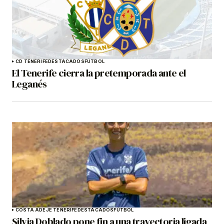
CD TENERIFE
DESTACADOS
FÚTBOL
El Tenerife cierra la pretemporada ante el
Leganés
COSTA ADEJE TENERIFE
DESTACADOS
FÚTBOL
Silvia Doblado pone fin a una trayectoria ligada