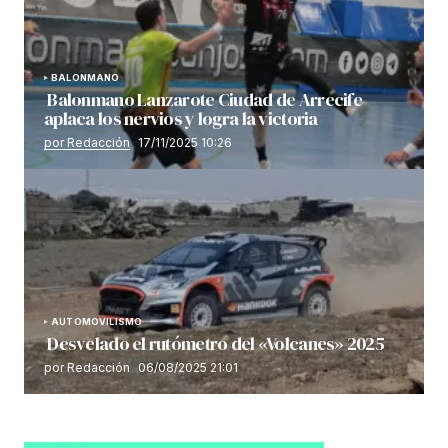
BALONMANO
Balonmano Lanzarote Ciudad de Arrecife
aplaca los nervios y logra la victoria
por Redacción
17/11/2025 10:26
AUTOMOVILISMO
Desvelado el rutómetro del «Volcanes» 2025
por Redacción
06/08/2025 21:01