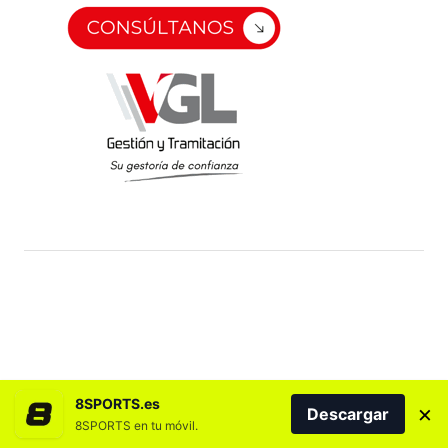
8SPORTS.es
×
Descargar
8SPORTS en tu móvil.