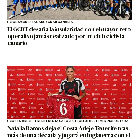
CICLISMO
DESTACADOS
GRAN CANARIA
El GCBT desafía la insularidad con el mayor reto
operativo jamás realizado por un club ciclista
canario
COSTA ADEJE TENERIFE
DESTACADOS
FÚTBOL
FÚTBOL FEMENINO
PORTADA
Natalia Ramos deja el Costa Adeje Tenerife tras
más de una década y jugará en Inglaterra con el