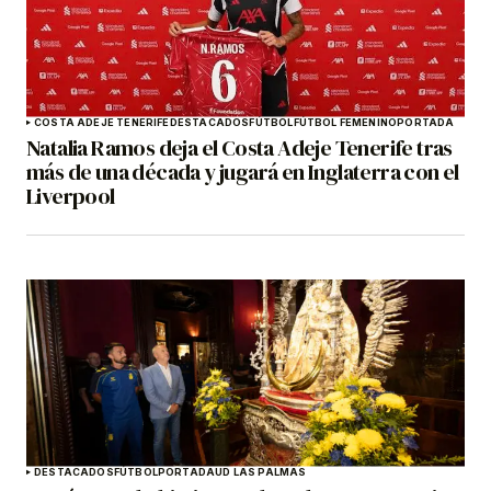
COSTA ADEJE TENERIFE
DESTACADOS
FÚTBOL
FÚTBOL FEMENINO
PORTADA
Natalia Ramos deja el Costa Adeje Tenerife tras
más de una década y jugará en Inglaterra con el
Liverpool
DESTACADOS
FÚTBOL
PORTADA
UD LAS PALMAS