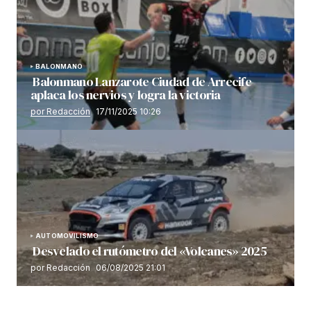
BALONMANO
Balonmano Lanzarote Ciudad de Arrecife
aplaca los nervios y logra la victoria
por Redacción
17/11/2025 10:26
AUTOMOVILISMO
Desvelado el rutómetro del «Volcanes» 2025
por Redacción
06/08/2025 21:01