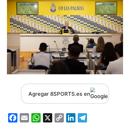
Agregar 8SPORTS.es en
Facebook
Email
WhatsApp
X
Copy
LinkedIn
Telegram
Link