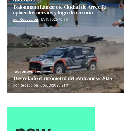
BALONMANO
Balonmano Lanzarote Ciudad de Arrecife
aplaca los nervios y logra la victoria
por Redacción
17/11/2025 10:26
AUTOMOVILISMO
Desvelado el rutómetro del «Volcanes» 2025
por Redacción
06/08/2025 21:01