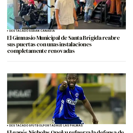
DESTACADOS
GRAN CANARIA
El Gimnasio Municipal de Santa Brígida reabre
sus puertas con unas instalaciones
completamente renovadas
DESTACADOS
FÚTBOL
PORTADA
UD LAS PALMAS
El ganés Nicholas Opoku refuerza la defensa de