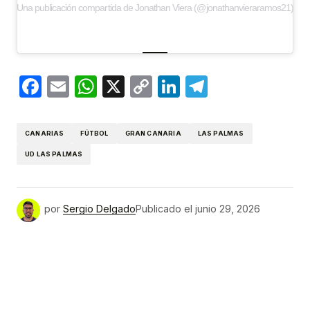
Una publicación compartida de Jonathan Viera (@jonathanvieraramos21)
Facebook
Email
WhatsApp
X
Copy
LinkedIn
Telegram
Link
CANARIAS
FÚTBOL
GRAN CANARIA
LAS PALMAS
UD LAS PALMAS
por
Sergio Delgado
Publicado el
junio 29, 2026