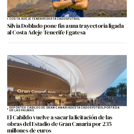
COSTA ADEJE TENERIFE
DESTACADOS
FÚTBOL
Silvia Doblado pone fin a una trayectoria ligada
al Costa Adeje Tenerife Egatesa
DEPORTES CABILDO DE GRAN CANARIA
DESTACADOS
FÚTBOL
PORTADA
UD LAS PALMAS
El Cabildo vuelve a sacar la licitación de las
obras del Estadio de Gran Canaria por 235
millones de euros