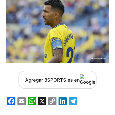
Agregar 8SPORTS.es en
Facebook
Email
WhatsApp
X
Copy
LinkedIn
Telegram
Link