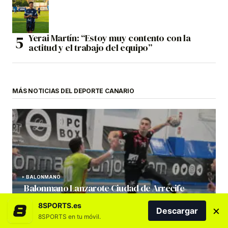
Yerai Martín: “Estoy muy contento con la
actitud y el trabajo del equipo”
MÁS NOTICIAS DEL DEPORTE CANARIO
BALONMANO
Balonmano Lanzarote Ciudad de Arrecife
aplaca los nervios y logra la victoria
8SPORTS.es
×
Descargar
por Redacción
17/11/2025 10:26
8SPORTS en tu móvil.