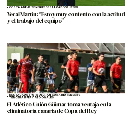
COSTA ADEJE TENERIFE
DESTACADOS
FÚTBOL
Yerai Martín: “Estoy muy contento con la actitud
y el trabajo del equipo”
DESTACADOS
FÚTBOL
GRAN CANARIA
TENERIFE
TERCERA RFEF Y REGIONALES
El Atlético Unión Güímar toma ventaja en la
eliminatoria canaria de Copa del Rey