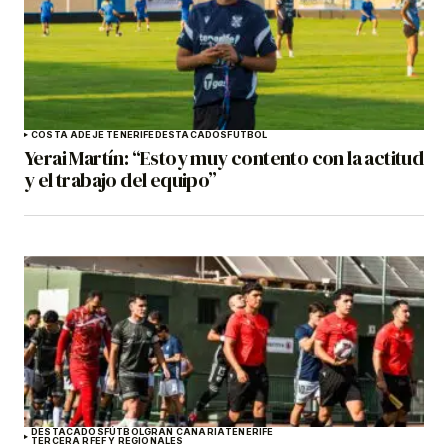
COSTA ADEJE TENERIFE
DESTACADOS
FÚTBOL
Yerai Martín: “Estoy muy contento con la actitud
y el trabajo del equipo”
DESTACADOS
FÚTBOL
GRAN CANARIA
TENERIFE
TERCERA RFEF Y REGIONALES