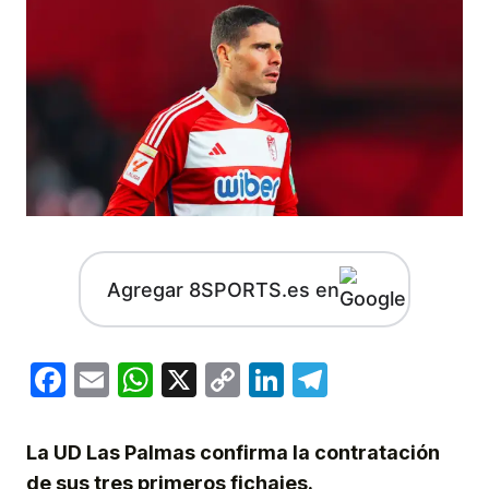
Agregar 8SPORTS.es en
Facebook
Email
WhatsApp
X
Copy
LinkedIn
Telegram
Link
La UD Las Palmas confirma la contratación
de sus tres primeros fichajes.