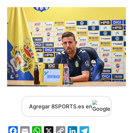
Agregar 8SPORTS.es en
Facebook
Email
WhatsApp
X
Copy
LinkedIn
Telegram