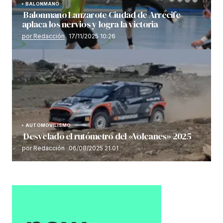
BALONMANO
Balonmano Lanzarote Ciudad de Arrecife
aplaca los nervios y logra la victoria
por Redacción
17/11/2025 10:26
AUTOMOVILISMO
Desvelado el rutómetro del «Volcanes» 2025
por Redacción
06/08/2025 21:01