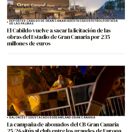
DEPORTES CABILDO DE GRAN CANARIA
DESTACADOS
FÚTBOL
PORTADA
UD LAS PALMAS
El Cabildo vuelve a sacar la licitación de las
obras del Estadio de Gran Canaria por 235
millones de euros
BALONCESTO
DESTACADOS
DREAMLAND GRAN CANARIA
La campaña de abonados del CB Gran Canaria
25/26 sitúa al club entre los grandes de Europa