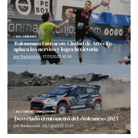
BALONMANO
Balonmano Lanzarote Ciudad de Arrecife
aplaca los nervios y logra la victoria
por Redacción
17/11/2025 10:26
AUTOMOVILISMO
Desvelado el rutómetro del «Volcanes» 2025
por Redacción
06/08/2025 21:01