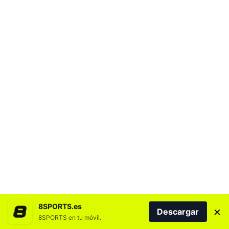
8SPORTS.es
×
Descargar
8SPORTS en tu móvil.