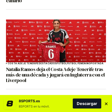
canario
COSTA ADEJE TENERIFE
DESTACADOS
FÚTBOL
FÚTBOL FEMENINO
PORTADA
Natalia Ramos deja el Costa Adeje Tenerife tras
más de una década y jugará en Inglaterra con el
Liverpool
8SPORTS.es
×
Descargar
8SPORTS en tu móvil.