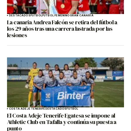
DESTACADOS
FÚTBOL
FÚTBOL FEMENINO
GRAN CANARIA
La canaria Andrea Falcón se retira del fútbol a
los 29 años tras una carrera lastrada por las
lesiones
COSTA ADEJE TENERIFE
DESTACADOS
FÚTBOL
El Costa Adeje Tenerife Egatesa se impone al
Athletic Club en Tafalla y continúa su puesta a
punto