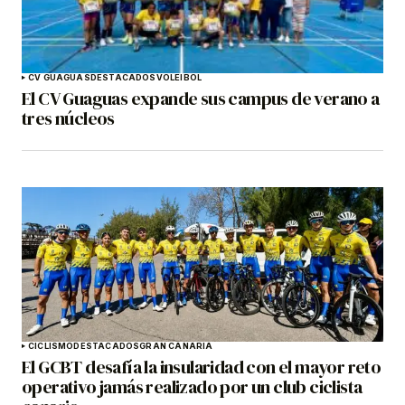
CV GUAGUAS
DESTACADOS
VOLEIBOL
El CV Guaguas expande sus campus de verano a
tres núcleos
CICLISMO
DESTACADOS
GRAN CANARIA
El GCBT desafía la insularidad con el mayor reto
operativo jamás realizado por un club ciclista