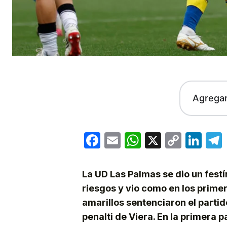
Agrega
Facebook
Email
WhatsApp
X
Copy
Lin
Link
La UD Las Palmas se dio un fest
riesgos y vio como en los prime
amarillos sentenciaron el partid
penalti de Viera. En la primera p