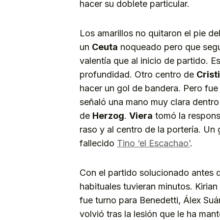
hacer su doblete particular.
Los amarillos no quitaron el pie de
un
Ceuta
noqueado pero que seguí
valentía que al inicio de partido. 
profundidad. Otro centro de
Crist
hacer un gol de bandera. Pero fue 
señaló una mano muy clara dentro
de
Herzog
.
Viera
tomó la responsa
raso y al centro de la portería. Un
fallecido
Tino ‘el Escachao’
.
Con el partido solucionado antes
habituales tuvieran minutos. Kirian 
fue turno para Benedetti, Álex Su
volvió tras la lesión que le ha ma