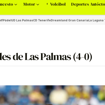
ncesto
Motor
Voleibol
Deportes Autóct
lf
Pádel
UD Las Palmas
CD Tenerife
Dreamland Gran Canaria
La Laguna 
les de Las Palmas (4-0)