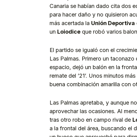
Canaria se habían dado cita dos e
para hacer daño y no quisieron acu
más acertada la
Unión Deportiva
un
Loiodice
que robó varios balon
El partido se igualó con el crecimi
Las Palmas. Primero un taconazo
espacio, dejó un balón en la front
remate del ’21’. Unos minutos más
buena combinación amarilla con otr
Las Palmas apretaba, y aunque no 
aprovechar las ocasiones. Al meno
tras otro robo en campo rival de
L
a la frontal del área, buscando el
un hueco que aprovechó para dispa