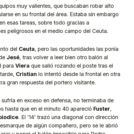
quipos muy valientes, que buscaban robar alto
larse en su frontal del área. Estaba sin embargo
en esas tareas, sobre todo gracias a
es peligrosos en el medio campo del Ceuta.
ento del
Ceuta
, pero las oportunidades las ponía
 de
Jesé
, tras volver a leer bien otro balón al
al para
Viera
que salió rozando el poste tras el
 tarde,
Cristian
lo intentó desde la frontal en otra
a gran respuesta del portero visitante.
sufría en exceso en defensa, no terminaba de
s hasta que en el minuto 40 apareció
Fuster
,
oiodice
. El ’14’ trazó una diagonal con dirección
 desmarque de algún compañero, pero se le abrió
rar y poner el balón imposible para Pedro