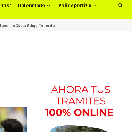
onos
Balonmano
Polideportivo
Tenerife
Costa Adeje Tenerife