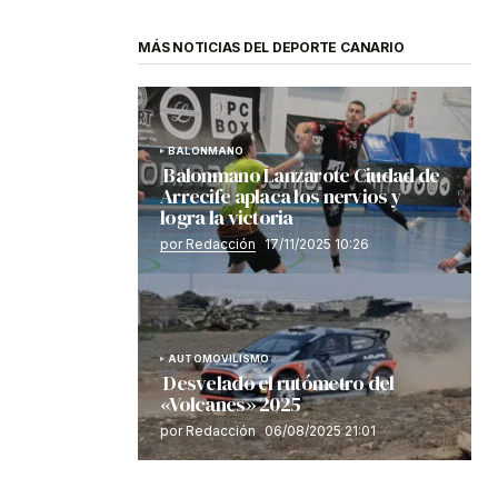
MÁS NOTICIAS DEL DEPORTE CANARIO
BALONMANO
Balonmano Lanzarote Ciudad de
Arrecife aplaca los nervios y
logra la victoria
por Redacción
17/11/2025 10:26
AUTOMOVILISMO
Desvelado el rutómetro del
«Volcanes» 2025
por Redacción
06/08/2025 21:01