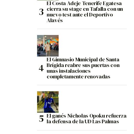
El Costa Adeje Tenerife Egatesa
cierra su stage en Tafalla con un
nuevo test ante el Deportivo
Alavés
El Gimnasio Municipal de Santa
Brígida reabre sus puertas con
unas instalaciones
completamente renovadas
El ganés Nicholas Opoku refuerza
la defensa de la UD Las Palmas