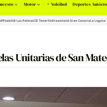
ncesto
Motor
Voleibol
Deportes Autóct
lf
Pádel
UD Las Palmas
CD Tenerife
Dreamland Gran Canaria
La Laguna 
elas Unitarias de San Mat