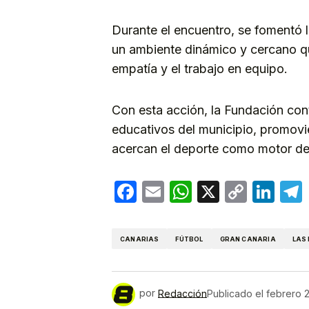
Durante el encuentro, se fomentó l
un ambiente dinámico y cercano que
empatía y el trabajo en equipo.
Con esta acción, la Fundación co
educativos del municipio, promovi
acercan el deporte como motor de
Facebook
Email
WhatsApp
X
Copy
Lin
Link
CANARIAS
FÚTBOL
GRAN CANARIA
LAS
por
Redacción
Publicado el
febrero 