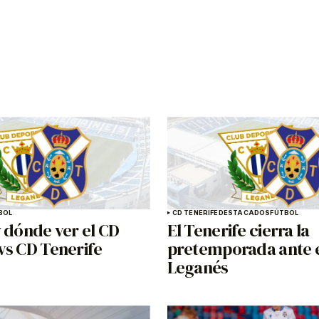
BOL
CD TENERIFE
DESTACADOS
FÚTBOL
 dónde ver el CD
El Tenerife cierra la
vs CD Tenerife
pretemporada ante 
Leganés