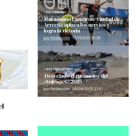
BALONMANO
Balonmano Lanzarote Ciudad de
Arrecife aplaca los nervios y
logra la victoria
por Redacción
17/11/2025 10:26
AUTOMOVILISMO
Desvelado el rutómetro del
«Volcanes» 2025
por Redacción
06/08/2025 21:01
el