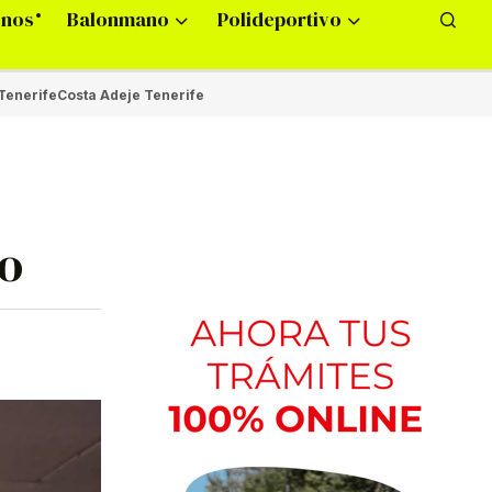
onos
Balonmano
Polideportivo
Tenerife
Costa Adeje Tenerife
eo