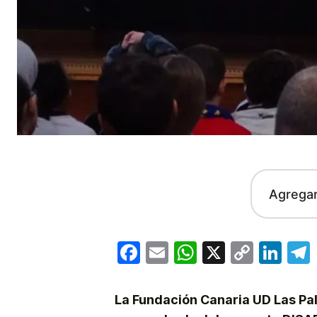
Agrega
Facebook
Email
WhatsApp
X
Copy
Lin
Link
La Fundación Canaria UD Las Pal