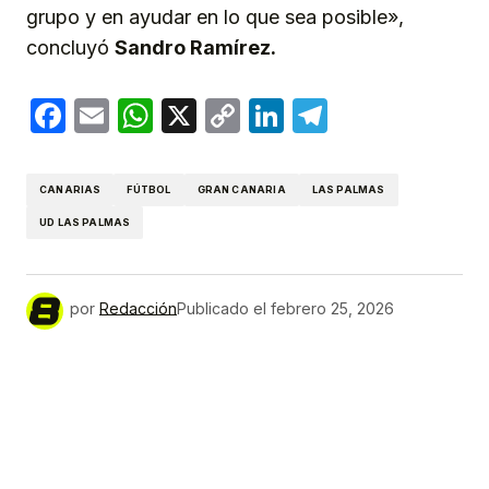
grupo y en ayudar en lo que sea posible»,
concluyó
Sandro Ramírez.
Facebook
Email
WhatsApp
X
Copy
LinkedIn
Telegram
Link
CANARIAS
FÚTBOL
GRAN CANARIA
LAS PALMAS
UD LAS PALMAS
por
Redacción
Publicado el
febrero 25, 2026