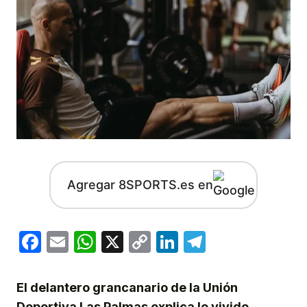
Agregar 8SPORTS.es en
Facebook
Email
WhatsApp
X
Copy
LinkedIn
Telegram
Link
El delantero grancanario de la Unión
Deportiva Las Palmas explica lo vivido