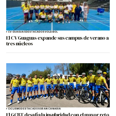
CV GUAGUAS
DESTACADOS
VOLEIBOL
El CV Guaguas expande sus campus de verano a
tres núcleos
CICLISMO
DESTACADOS
GRAN CANARIA
El GCBT desafía la insularidad con el mayor reto