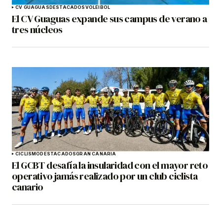
CV GUAGUAS
DESTACADOS
VOLEIBOL
El CV Guaguas expande sus campus de verano a
tres núcleos
CICLISMO
DESTACADOS
GRAN CANARIA
El GCBT desafía la insularidad con el mayor reto
operativo jamás realizado por un club ciclista
canario