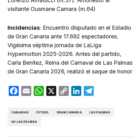
Lorenzo Amatucci (m.37). Amonestó al
visitante Ousmane Camara (m.64)
Incidencias
: Encuentro disputado en el Estadio
de Gran Canaria ante 17.692 espectadores.
Vigésima séptima jornada de LaLiga
Hypermotion 2025-2026. Antes del partido,
Carla Benítez, Reina del Carnaval de Las Palmas
de Gran Canaria 2026, realizó el saque de honor
Facebook
Email
WhatsApp
X
Copy
LinkedIn
Telegram
Link
CANARIAS
FÚTBOL
GRAN CANARIA
LAS PALMAS
UD LAS PALMAS