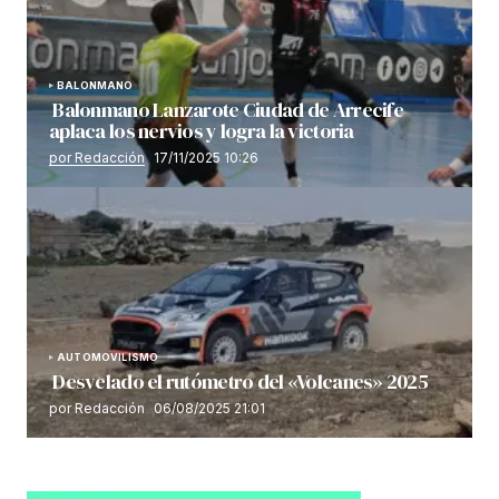
BALONMANO
Balonmano Lanzarote Ciudad de Arrecife
aplaca los nervios y logra la victoria
por Redacción
17/11/2025 10:26
AUTOMOVILISMO
Desvelado el rutómetro del «Volcanes» 2025
por Redacción
06/08/2025 21:01