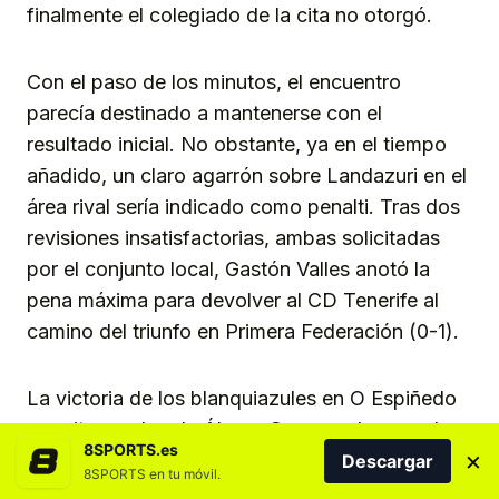
finalmente el colegiado de la cita no otorgó.
Con el paso de los minutos, el encuentro
parecía destinado a mantenerse con el
resultado inicial. No obstante, ya en el tiempo
añadido, un claro agarrón sobre Landazuri en el
área rival sería indicado como penalti. Tras dos
revisiones insatisfactorias, ambas solicitadas
por el conjunto local, Gastón Valles anotó la
pena máxima para devolver al CD Tenerife al
camino del triunfo en Primera Federación (0-1).
La victoria de los blanquiazules en O Espiñedo
permite que los de Álvaro Cervera alcancen los
8SPORTS.es
×
57 puntos en la tabla clasificatoria, manteniendo
Descargar
8SPORTS en tu móvil.
su ventaja de nueve puntos como líder del