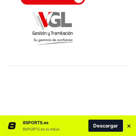
8SPORTS.es
×
Descargar
8SPORTS en tu móvil.