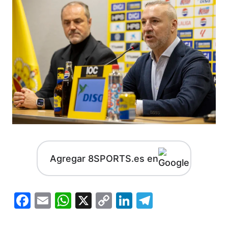
Agregar 8SPORTS.es en
Facebook
Email
WhatsApp
X
Copy
LinkedIn
Telegram
Link