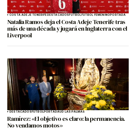
COSTA ADEJE TENERIFE
DESTACADOS
FÚTBOL
FÚTBOL FEMENINO
PORTADA
Natalia Ramos deja el Costa Adeje Tenerife tras
más de una década y jugará en Inglaterra con el
Liverpool
DESTACADOS
FÚTBOL
PORTADA
UD LAS PALMAS
Ramírez: «El objetivo es claro: la permanencia.
No vendamos motos»