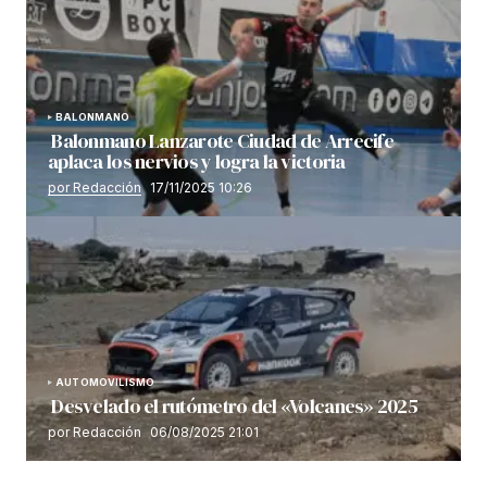
BALONMANO
Balonmano Lanzarote Ciudad de Arrecife
aplaca los nervios y logra la victoria
por Redacción
17/11/2025 10:26
AUTOMOVILISMO
Desvelado el rutómetro del «Volcanes» 2025
por Redacción
06/08/2025 21:01