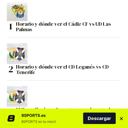
Horario y dónde ver el Cádiz CF vs UD Las
Palmas
Horario y dónde ver el CD Leganés vs CD
Tenerife
El Tenerife cierra la pretemporada ante el
Leganés
8SPORTS.es
×
Descargar
8SPORTS en tu móvil.