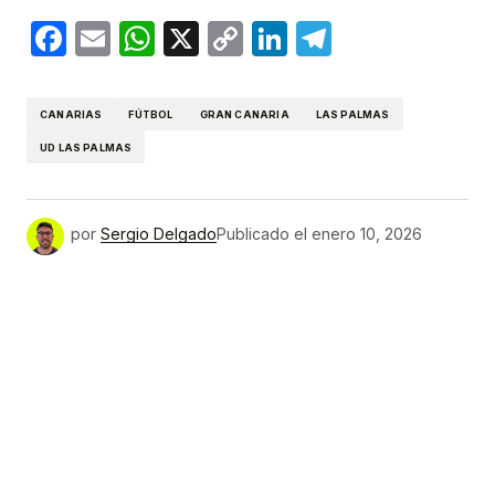
Facebook
Email
WhatsApp
X
Copy
LinkedIn
Telegram
Link
CANARIAS
FÚTBOL
GRAN CANARIA
LAS PALMAS
UD LAS PALMAS
por
Sergio Delgado
Publicado el
enero 10, 2026