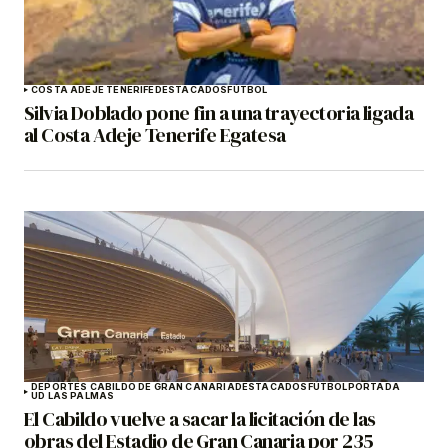
COSTA ADEJE TENERIFE
DESTACADOS
FÚTBOL
Silvia Doblado pone fin a una trayectoria ligada
al Costa Adeje Tenerife Egatesa
DEPORTES CABILDO DE GRAN CANARIA
DESTACADOS
FÚTBOL
PORTADA
UD LAS PALMAS
El Cabildo vuelve a sacar la licitación de las
obras del Estadio de Gran Canaria por 235