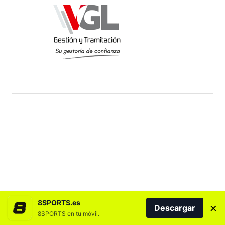
8SPORTS.es
×
Descargar
8SPORTS en tu móvil.