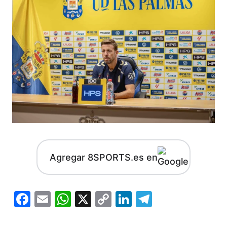
Agregar 8SPORTS.es en
Facebook
Email
WhatsApp
X
Copy
LinkedIn
Telegram
Link