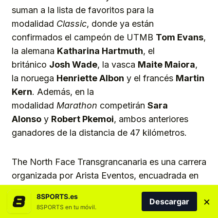
suman a la lista de favoritos para la
modalidad
Classic
, donde ya están
confirmados el campeón de UTMB
Tom Evans
,
la alemana
Katharina Hartmuth
, el
británico
Josh Wade
, la vasca
Maite Maiora
,
la noruega
Henriette Albon
y el francés
Martin
Kern
. Además, en la
modalidad
Marathon
competirán
Sara
Alonso
y
Robert Pkemoi
, ambos anteriores
ganadores de la distancia de 47 kilómetros.
The North Face Transgrancanaria es una carrera
organizada por Arista Eventos, encuadrada en
el certamen internacional
World Trail Majors
,
8SPORTS.es
×
Descargar
que cuenta con el patrocinio de las instituciones
8SPORTS en tu móvil.
Cabildo de Gran Canaria, a través de Turismo