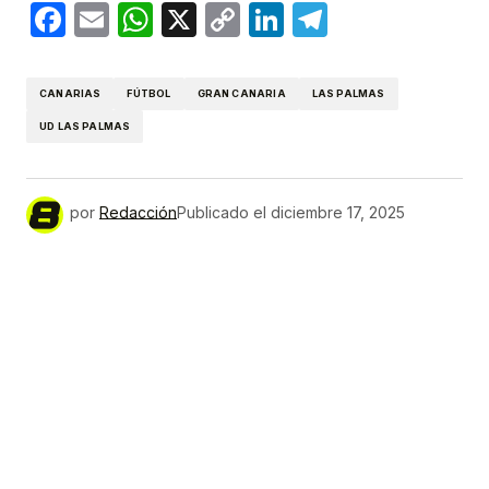
Facebook
Email
WhatsApp
X
Copy
LinkedIn
Telegram
Link
CANARIAS
FÚTBOL
GRAN CANARIA
LAS PALMAS
UD LAS PALMAS
por
Redacción
Publicado el
diciembre 17, 2025