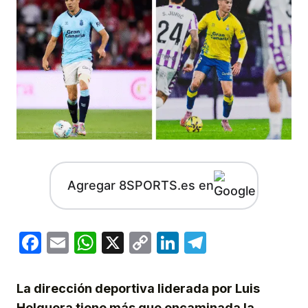
Agregar 8SPORTS.es en
Facebook
Email
WhatsApp
X
Copy
LinkedIn
Telegram
Link
La dirección deportiva liderada por Luis
Helguera tiene más que encaminada la