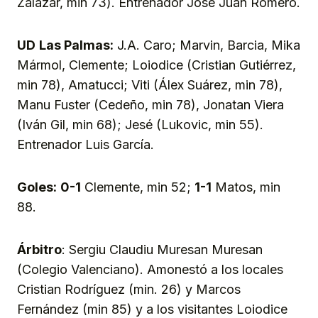
Zalazar, min 73). Entrenador José Juan Romero.
UD
Las Palmas:
J.A. Caro; Marvin, Barcia, Mika
Mármol, Clemente; Loiodice (Cristian Gutiérrez,
min 78), Amatucci; Viti (Álex Suárez, min 78),
Manu Fuster (Cedeño, min 78), Jonatan Viera
(Iván Gil, min 68); Jesé (Lukovic, min 55).
Entrenador Luis García.
Goles:
0-1
Clemente, min 52;
1-1
Matos, min
88.
Árbitro
: Sergiu Claudiu Muresan Muresan
(Colegio Valenciano). Amonestó a los locales
Cristian Rodríguez (min. 26) y Marcos
Fernández (min 85) y a los visitantes Loiodice