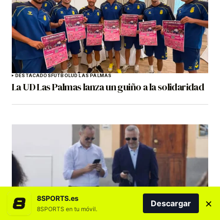
DESTACADOS
FÚTBOL
UD LAS PALMAS
La UD Las Palmas lanza un guiño a la solidaridad
8SPORTS.es
×
Descargar
8SPORTS en tu móvil.
DESTACADOS
FÚTBOL
PORTADA
UD LAS PALMAS