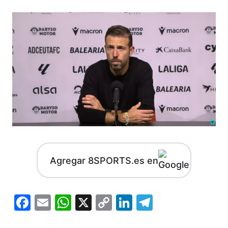
Agregar 8SPORTS.es en
Facebook
Email
WhatsApp
X
Copy
LinkedIn
Telegram
Link