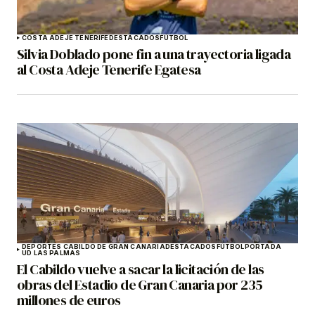
COSTA ADEJE TENERIFE
DESTACADOS
FÚTBOL
Silvia Doblado pone fin a una trayectoria ligada
al Costa Adeje Tenerife Egatesa
DEPORTES CABILDO DE GRAN CANARIA
DESTACADOS
FÚTBOL
PORTADA
UD LAS PALMAS
El Cabildo vuelve a sacar la licitación de las
obras del Estadio de Gran Canaria por 235
millones de euros