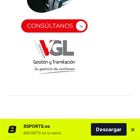
8SPORTS.es
×
Descargar
8SPORTS en tu móvil.