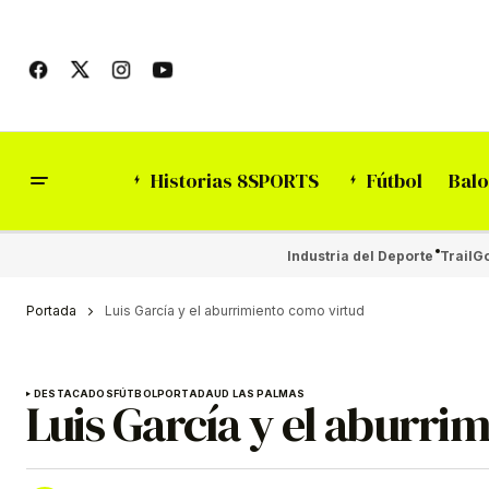
Historias 8SPORTS
Fútbol
Balo
Industria del Deporte
Trail
Go
Portada
Luis García y el aburrimiento como virtud
DESTACADOS
FÚTBOL
PORTADA
UD LAS PALMAS
Luis García y el aburri