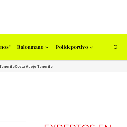
onos
Balonmano
Polideportivo
Tenerife
Costa Adeje Tenerife