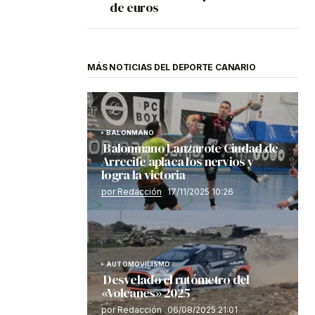
de euros
MÁS NOTICIAS DEL DEPORTE CANARIO
BALONMANO
Balonmano Lanzarote Ciudad de
Arrecife aplaca los nervios y
logra la victoria
por Redacción
17/11/2025 10:26
AUTOMOVILISMO
Desvelado el rutómetro del
«Volcanes» 2025
por Redacción
06/08/2025 21:01