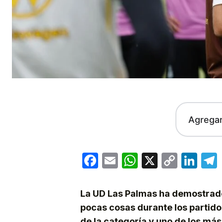
Agrega
Facebook
Email
WhatsApp
X
Copy
Lin
Link
La UD Las Palmas ha demostrad
pocas cosas durante los partido
de la categoría y uno de los más