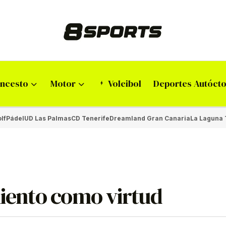
ncesto
Motor
Voleibol
Deportes Autóct
lf
Pádel
UD Las Palmas
CD Tenerife
Dreamland Gran Canaria
La Laguna 
miento como virtud