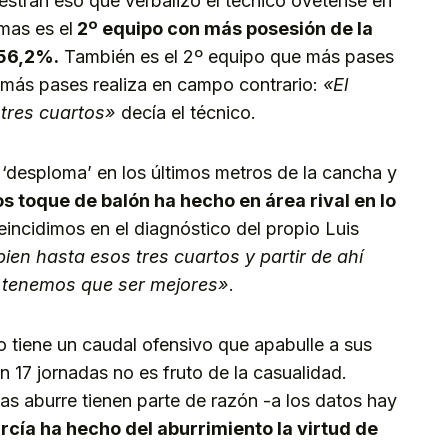
estran eso que verbalizó el técnico ovetense en
mas es el
2º equipo con más posesión de la
 56,2%.
También es el 2º equipo que más pases
 más pases realiza en campo contrario:
«El
tres cuartos»
decía el técnico.
 ‘desploma’ en los últimos metros de la cancha y
 toque de balón ha hecho en área rival en lo
incidimos en el diagnóstico del propio Luis
ien hasta esos tres cuartos y partir de ahí
 tenemos que ser mejores»
.
 tiene un caudal ofensivo que apabulle a sus
n 17 jornadas no es fruto de la casualidad.
s aburre tienen parte de razón -a los datos hay
rcía ha hecho del aburrimiento la virtud de