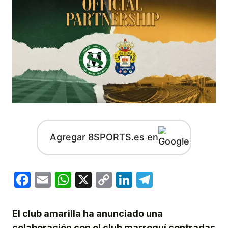
Agregar 8SPORTS.es en
Facebook
Email
WhatsApp
X
Copy
LinkedIn
Telegram
Link
El club amarilla ha anunciado una
colaboración con el club marroquí centradas