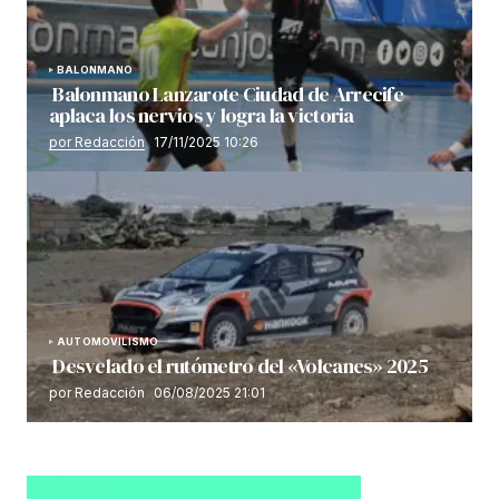
BALONMANO
Balonmano Lanzarote Ciudad de Arrecife
aplaca los nervios y logra la victoria
por Redacción
17/11/2025 10:26
AUTOMOVILISMO
Desvelado el rutómetro del «Volcanes» 2025
por Redacción
06/08/2025 21:01