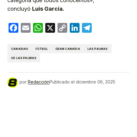
categoría que todos conocemos»,
concluyó
Luis García.
Facebook
Email
WhatsApp
X
Copy
LinkedIn
Telegram
Link
CANARIAS
FÚTBOL
GRAN CANARIA
LAS PALMAS
UD LAS PALMAS
por
Redacción
Publicado el
diciembre 06, 2025