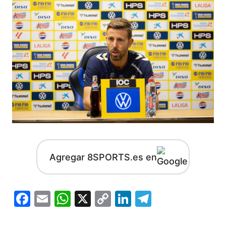
Agregar 8SPORTS.es en
Facebook
Email
WhatsApp
X
Copy
LinkedIn
Telegram
Link