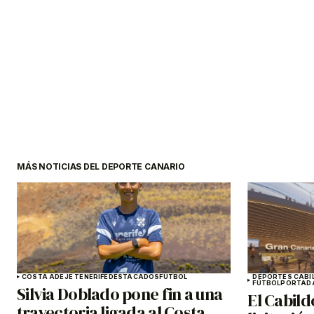
MÁS NOTICIAS DEL DEPORTE CANARIO
COSTA ADEJE TENERIFE
DESTACADOS
FÚTBOL
DEPORTES CABI
FÚTBOL
PORTAD
Silvia Doblado pone fin a una
El Cabild
trayectoria ligada al Costa