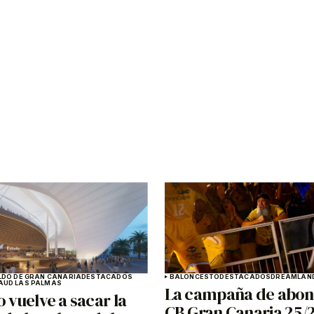
LDO DE GRAN CANARIA
DESTACADOS
BALONCESTO
DESTACADOS
DREAMLAND
A
UD LAS PALMAS
La campaña de abon
o vuelve a sacar la
CB Gran Canaria 25/26