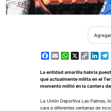
Agrega
Facebook
Email
WhatsApp
X
Copy
Lin
Link
La entidad amarilla habría puest
que actualmente milita en el Te
momento militó en la cantera del
La Unión Deportiva Las Palmas, l
cara a diferentes ventanas de inco