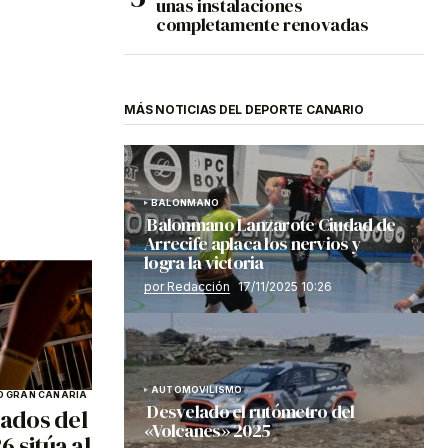
unas instalaciones
completamente renovadas
MÁS NOTICIAS DEL DEPORTE CANARIO
BALONMANO
Balonmano Lanzarote Ciudad de
Arrecife aplaca los nervios y
logra la victoria
por Redacción
17/11/2025 10:26
AUTOMOVILISMO
 GRAN CANARIA
Desvelado el rutómetro del
ados del
«Volcanes» 2025
 sitúa al