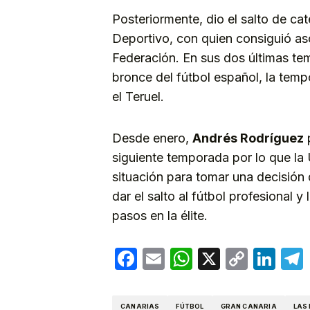
Posteriormente, dio el salto de ca
Deportivo, con quien consiguió a
Federación. En sus dos últimas te
bronce del fútbol español, la tem
el Teruel.
Desde enero,
Andrés Rodríguez
p
siguiente temporada por lo que la
situación para tomar una decisión
dar el salto al fútbol profesional 
pasos en la élite.
Facebook
Email
WhatsApp
X
Copy
Lin
Link
CANARIAS
FÚTBOL
GRAN CANARIA
LAS