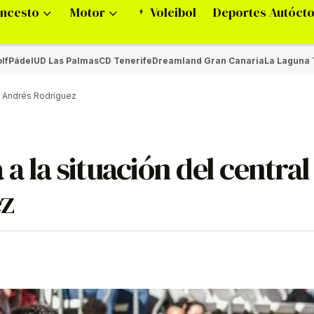
ncesto
Motor
Voleibol
Deportes Autóct
lf
Pádel
UD Las Palmas
CD Tenerife
Dreamland Gran Canaria
La Laguna 
el Andrés Rodríguez
a la situación del central
ez