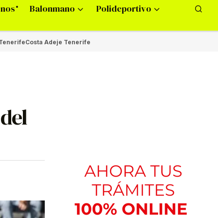
onos
Balonmano
Polideportivo
Tenerife
Costa Adeje Tenerife
 del