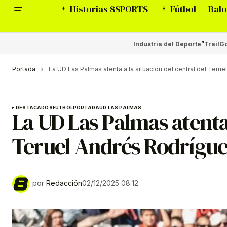
Historias 8SPORTS
Fútbol
Balo
Industria del Deporte
Trail
Go
Portada
La UD Las Palmas atenta a la situación del central del Teru
DESTACADOS
FÚTBOL
PORTADA
UD LAS PALMAS
La UD Las Palmas atenta 
Teruel Andrés Rodrígu
por
Redacción
02/12/2025 08:12