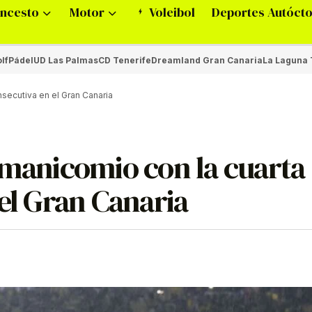
ncesto
Motor
Voleibol
Deportes Autóct
lf
Pádel
UD Las Palmas
CD Tenerife
Dreamland Gran Canaria
La Laguna 
nsecutiva en el Gran Canaria
 manicomio con la cuarta
 el Gran Canaria