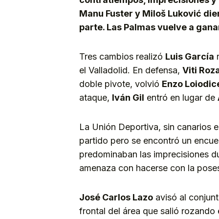
Manu Fuster y Miloš Luković dier
parte. Las Palmas vuelve a ganar
Tres cambios realizó
Luis García
r
el Valladolid. En defensa,
Viti Roz
doble pivote, volvió
Enzo Loiodic
ataque,
Iván Gil
entró en lugar de
La Unión Deportiva, sin canarios en
partido pero se encontró un encue
predominaban las imprecisiones du
amenaza con hacerse con la posesi
José Carlos Lazo
avisó al conjunt
frontal del área que salió rozando e