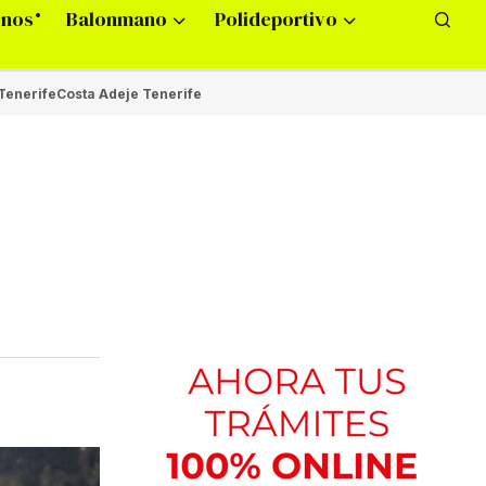
onos
Balonmano
Polideportivo
Tenerife
Costa Adeje Tenerife