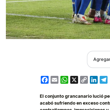
Agrega
Facebook
Email
WhatsApp
X
Copy
Lin
Link
El conjunto grancanario lució p
acabó sufriendo en exceso contr
contratiempos, imprecisiones y 