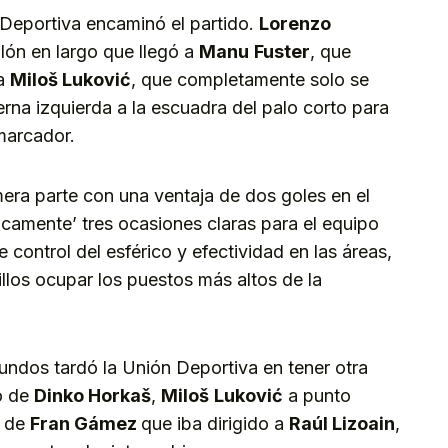
 Deportiva encaminó el partido.
Lorenzo
lón en largo que llegó a
Manu
Fuster
, que
 a
Miloš Luković
, que completamente solo se
ierna izquierda a la escuadra del palo corto para
 marcador.
era parte con una ventaja de dos goles en el
camente’ tres ocasiones claras para el equipo
control del esférico y efectividad en las áreas,
illos ocupar los puestos más altos de la
undos tardó la Unión Deportiva en tener otra
go de
Dinko Horkaš
,
Miloš
Luković
a punto
e de
Fran Gámez
que iba dirigido a
Raúl Lizoain
,