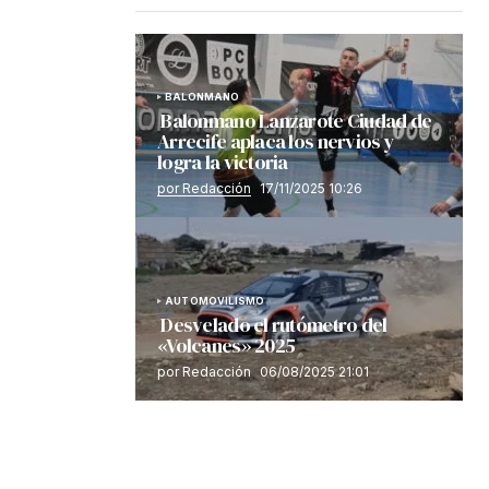
BALONMANO
Balonmano Lanzarote Ciudad de
Arrecife aplaca los nervios y
logra la victoria
por Redacción
17/11/2025 10:26
AUTOMOVILISMO
Desvelado el rutómetro del
«Volcanes» 2025
por Redacción
06/08/2025 21:01