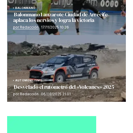
BALONMANO
Balonmano Lanzarote Ciudad de Arrecife
aplaca los nervios y logra la victoria
por Redacción
17/11/2025 10:26
AUTOMOVILISMO
Desvelado el rutómetro del «Volcanes» 2025
por Redacción
06/08/2025 21:01