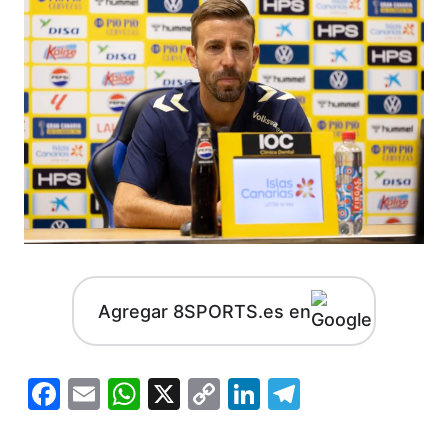
Agregar 8SPORTS.es en
Facebook
Email
WhatsApp
X
Copy
LinkedIn
Telegram
Link