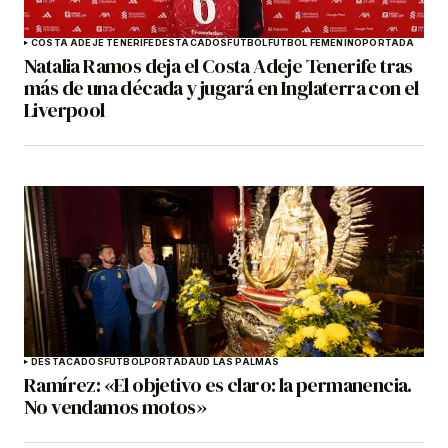
COSTA ADEJE TENERIFE
DESTACADOS
FÚTBOL
FÚTBOL FEMENINO
PORTADA
Natalia Ramos deja el Costa Adeje Tenerife tras
más de una década y jugará en Inglaterra con el
Liverpool
DESTACADOS
FÚTBOL
PORTADA
UD LAS PALMAS
Ramírez: «El objetivo es claro: la permanencia.
No vendamos motos»