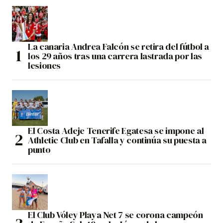
La canaria Andrea Falcón se retira del fútbol a
los 29 años tras una carrera lastrada por las
lesiones
El Costa Adeje Tenerife Egatesa se impone al
Athletic Club en Tafalla y continúa su puesta a
punto
El Club Vóley Playa Net 7 se corona campeón