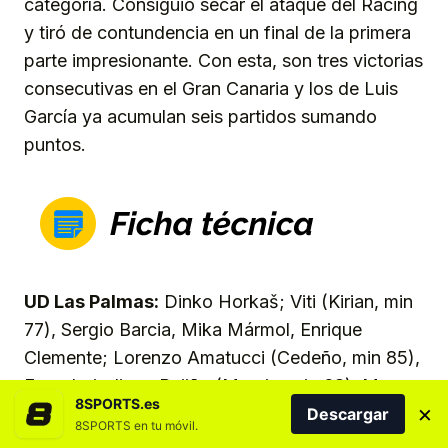
categoría. Consiguió secar el ataque del Racing
y tiró de contundencia en un final de la primera
parte impresionante. Con esta, son tres victorias
consecutivas en el Gran Canaria y los de Luis
García ya acumulan seis partidos sumando
puntos.
UD Las Palmas:
Dinko Horkaš; Viti (Kirian, min
77), Sergio Barcia, Mika Mármol, Enrique
Clemente; Lorenzo Amatucci (Cedeño, min 85),
Enzo Loiodice ; Pejiño (Marvin, min 68), Manu
8SPORTS.es
×
Fuster (Iván Gil, min 68), Ale García (Jesé, min
Descargar
8SPORTS en tu móvil.
85); Miloš Luković (Cristian, min 77).