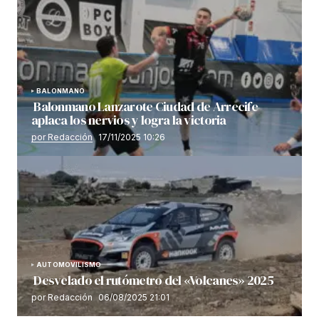
BALONMANO
Balonmano Lanzarote Ciudad de Arrecife
aplaca los nervios y logra la victoria
por Redacción
17/11/2025 10:26
AUTOMOVILISMO
Desvelado el rutómetro del «Volcanes» 2025
por Redacción
06/08/2025 21:01