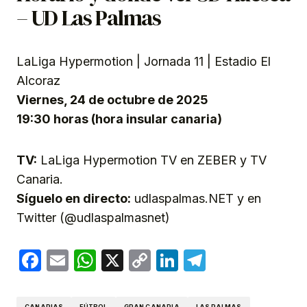
– UD Las Palmas
LaLiga Hypermotion | Jornada 11 | Estadio El
Alcoraz
Viernes, 24 de octubre de 2025
19:30 horas (hora insular canaria)
TV:
LaLiga Hypermotion TV en ZEBER y TV
Canaria.
Síguelo en directo:
udlaspalmas.NET y en
Twitter (@udlaspalmasnet)
Facebook
Email
WhatsApp
X
Copy
LinkedIn
Telegram
Link
CANARIAS
FÚTBOL
GRAN CANARIA
LAS PALMAS