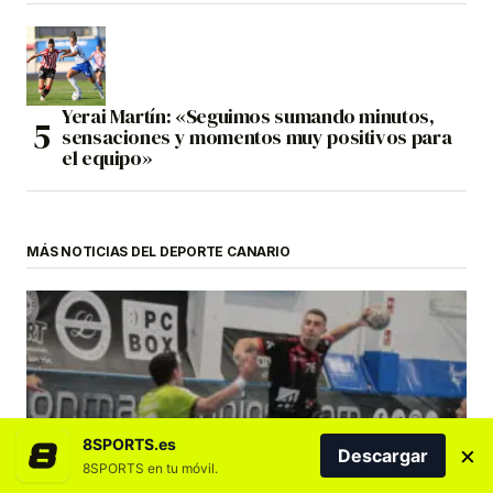
Yerai Martín: «Seguimos sumando minutos,
sensaciones y momentos muy positivos para
el equipo»
MÁS NOTICIAS DEL DEPORTE CANARIO
BALONMANO
8SPORTS.es
×
Descargar
Balonmano Lanzarote Ciudad de Arrecife
8SPORTS en tu móvil.
aplaca los nervios y logra la victoria