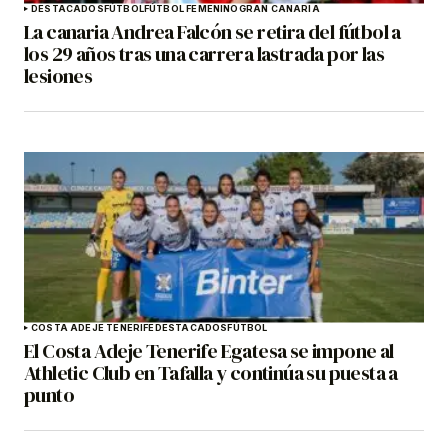
DESTACADOS
FÚTBOL
FÚTBOL FEMENINO
GRAN CANARIA
La canaria Andrea Falcón se retira del fútbol a
los 29 años tras una carrera lastrada por las
lesiones
COSTA ADEJE TENERIFE
DESTACADOS
FÚTBOL
El Costa Adeje Tenerife Egatesa se impone al
Athletic Club en Tafalla y continúa su puesta a
punto