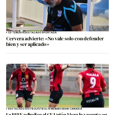
CD TENERIFE
DESTACADOS
PORTADA
Cervera advierte: «No vale solo con defender
bien y ser aplicado»
DESTACADOS
FÚTBOL
FÚTBOL FEMENINO
GRAN CANARIA
La RFEF adjudica al CF Unión Viera la vacante en