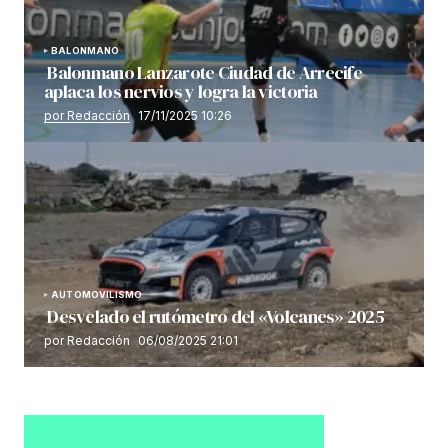
BALONMANO
Balonmano Lanzarote Ciudad de Arrecife
aplaca los nervios y logra la victoria
por Redacción
17/11/2025 10:26
AUTOMOVILISMO
Desvelado el rutómetro del «Volcanes» 2025
por Redacción
06/08/2025 21:01