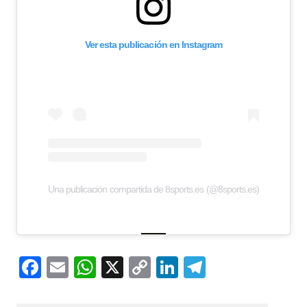
Ver esta publicación en Instagram
Una publicación compartida de 8sports.es (@8sports.es)
Facebook
Email
WhatsApp
X
Copy
LinkedIn
Telegram
Link