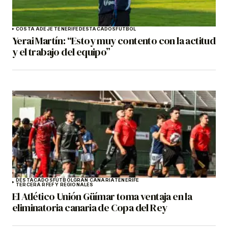
COSTA ADEJE TENERIFE
DESTACADOS
FÚTBOL
Yerai Martín: “Estoy muy contento con la actitud
y el trabajo del equipo”
DESTACADOS
FÚTBOL
GRAN CANARIA
TENERIFE
TERCERA RFEF Y REGIONALES
El Atlético Unión Güímar toma ventaja en la
eliminatoria canaria de Copa del Rey