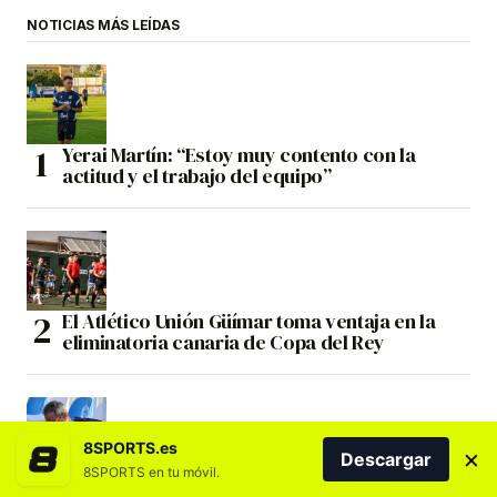
NOTICIAS MÁS LEÍDAS
Yerai Martín: “Estoy muy contento con la
actitud y el trabajo del equipo”
El Atlético Unión Güímar toma ventaja en la
eliminatoria canaria de Copa del Rey
8SPORTS.es
×
Descargar
8SPORTS en tu móvil.
Cervera advierte: «No vale solo con defender