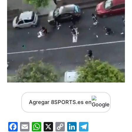
Agregar 8SPORTS.es en
Facebook
Email
WhatsApp
X
Copy
LinkedIn
Telegram