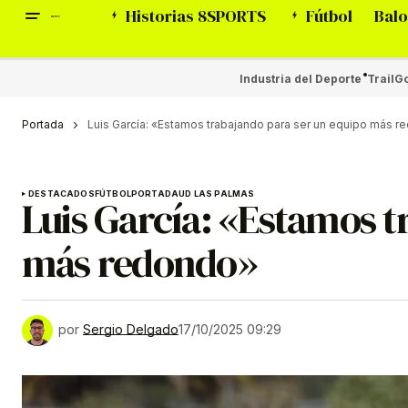
Historias 8SPORTS
Fútbol
Balo
Industria del Deporte
Trail
Go
Portada
Luis García: «Estamos trabajando para ser un equipo más 
DESTACADOS
FÚTBOL
PORTADA
UD LAS PALMAS
Luis García: «Estamos t
más redondo»
por
Sergio Delgado
17/10/2025 09:29