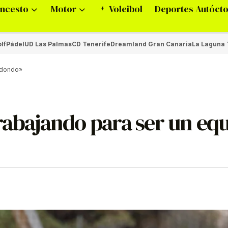
ncesto
Motor
Voleibol
Deportes Autóct
lf
Pádel
UD Las Palmas
CD Tenerife
Dreamland Gran Canaria
La Laguna 
redondo»
rabajando para ser un eq