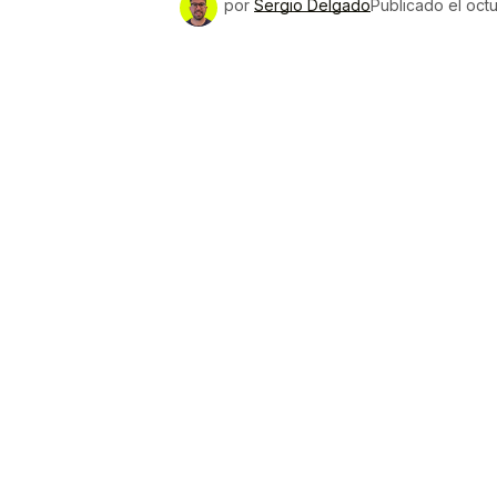
por
Sergio Delgado
Publicado el
octu