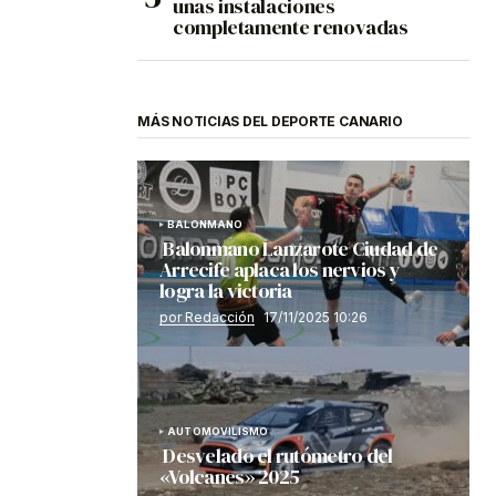
unas instalaciones
completamente renovadas
MÁS NOTICIAS DEL DEPORTE CANARIO
BALONMANO
Balonmano Lanzarote Ciudad de
Arrecife aplaca los nervios y
logra la victoria
por Redacción
17/11/2025 10:26
AUTOMOVILISMO
Desvelado el rutómetro del
«Volcanes» 2025