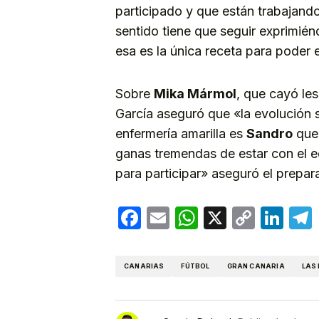
participado y que están trabajando
sentido tiene que seguir exprimiénd
esa es la única receta para poder e
Sobre
Mika Mármol
, que cayó les
García aseguró que «la evolución s
enfermería amarilla es
Sandro
que 
ganas tremendas de estar con el e
para participar» aseguró el prepar
Facebook
Email
WhatsApp
X
Copy
Lin
Link
CANARIAS
FÚTBOL
GRAN CANARIA
LAS