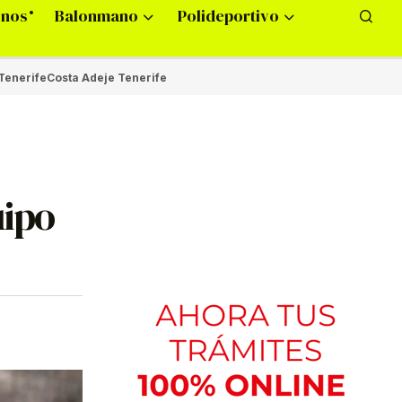
onos
Balonmano
Polideportivo
Tenerife
Costa Adeje Tenerife
uipo