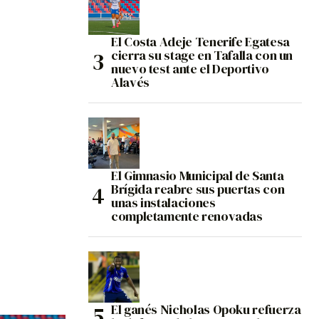
El Costa Adeje Tenerife Egatesa
cierra su stage en Tafalla con un
nuevo test ante el Deportivo
Alavés
El Gimnasio Municipal de Santa
Brígida reabre sus puertas con
unas instalaciones
completamente renovadas
El ganés Nicholas Opoku refuerza