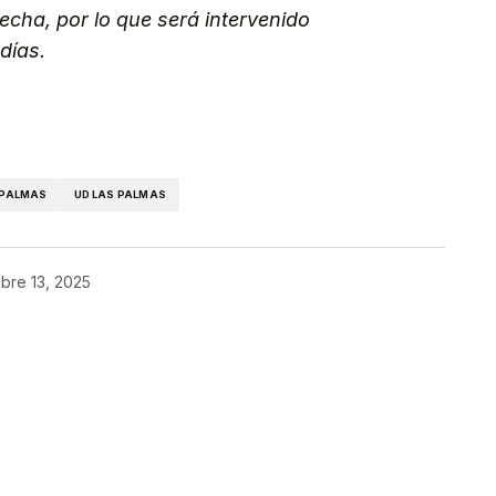
recha, por lo que será intervenido
días.
kedIn
Telegram
 PALMAS
UD LAS PALMAS
bre 13, 2025