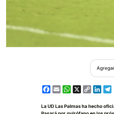
Agrega
Facebook
Email
WhatsApp
X
Copy
Lin
Link
La UD Las Palmas ha hecho oficia
Pasará por quirófano en los pró