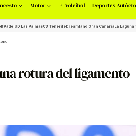
ncesto
Motor
Voleibol
Deportes Autóct
lf
Pádel
UD Las Palmas
CD Tenerife
Dreamland Gran Canaria
La Laguna 
erior
una rotura del ligamento