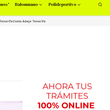
onos
Balonmano
Polideportivo
Tenerife
Costa Adeje Tenerife