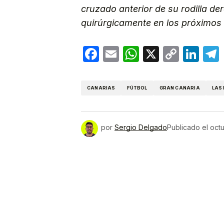
cruzado anterior de su rodilla de
quirúrgicamente en los próximos 
Facebook
Email
WhatsApp
X
Copy
Lin
Link
CANARIAS
FÚTBOL
GRAN CANARIA
LAS
por
Sergio Delgado
Publicado el
octu