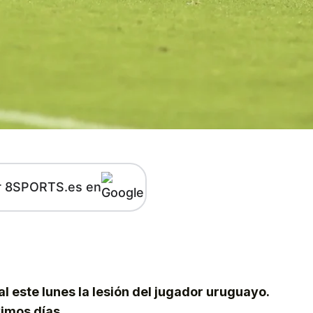
r 8SPORTS.es en
kedIn
Telegram
l este lunes la lesión del jugador uruguayo.
ximos días.