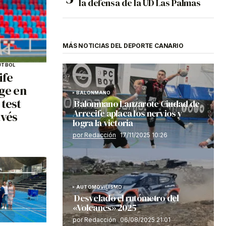
la defensa de la UD Las Palmas
MÁS NOTICIAS DEL DEPORTE CANARIO
ÚTBOL
ife
age en
BALONMANO
 test
Balonmano Lanzarote Ciudad de
Arrecife aplaca los nervios y
avés
logra la victoria
por Redacción
17/11/2025 10:26
AUTOMOVILISMO
Desvelado el rutómetro del
«Volcanes» 2025
por Redacción
06/08/2025 21:01