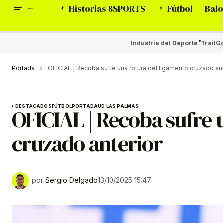
Historias 8SPORTS
Fútbol
Balo
Industria del Deporte
Trail
Go
Portada
OFICIAL | Recoba sufre una rotura del ligamento cruzado ant
DESTACADOS
FÚTBOL
PORTADA
UD LAS PALMAS
OFICIAL | Recoba sufre 
cruzado anterior
por
Sergio Delgado
13/10/2025 15:47