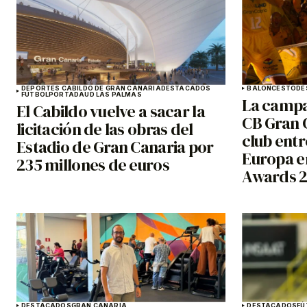
DEPORTES CABILDO DE GRAN CANARIA
DESTACADOS
BALONCESTO
DE
FÚTBOL
PORTADA
UD LAS PALMAS
La campa
El Cabildo vuelve a sacar la
CB Gran C
licitación de las obras del
club entr
Estadio de Gran Canaria por
Europa en
235 millones de euros
Awards 
DESTACADOS
GRAN CANARIA
DESTACADOS
FÚ