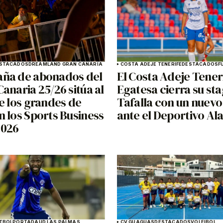
STACADOS
DREAMLAND GRAN CANARIA
COSTA ADEJE TENERIFE
DESTACADOS
F
ña de abonados del
El Costa Adeje Tener
anaria 25/26 sitúa al
Egatesa cierra su st
e los grandes de
Tafalla con un nuevo
 los Sports Business
ante el Deportivo Al
2026
TBOL
PORTADA
UD LAS PALMAS
CV GUAGUAS
DESTACADOS
VOLEIBOL