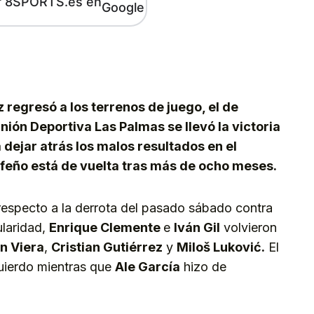
r 8SPORTS.es en
kedIn
Telegram
 regresó a los terrenos de juego, el de
Unión Deportiva Las Palmas se llevó la victoria
 dejar atrás los malos resultados en el
erfeño está de vuelta tras más de ocho meses.
especto a la derrota del pasado sábado contra
ularidad,
Enrique Clemente
e
Iván Gil
volvieron
n Viera
,
Cristian Gutiérrez
y
Miloš Luković.
El
uierdo mientras que
Ale García
hizo de