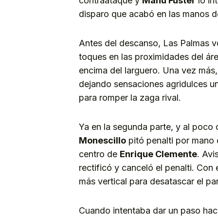
contraataque y
Manu Fuster
lo in
disparo que acabó en las manos de
Antes del descanso, Las Palmas vo
toques en las proximidades del ár
encima del larguero. Una vez más,
dejando sensaciones agridulces u
para romper la zaga rival.
Ya en la segunda parte, y al poco d
Monescillo
pitó penalti por mano
centro de
Enrique Clemente
. Avi
rectificó y canceló el penalti. Con
más vertical para desatascar el par
Cuando intentaba dar un paso haci