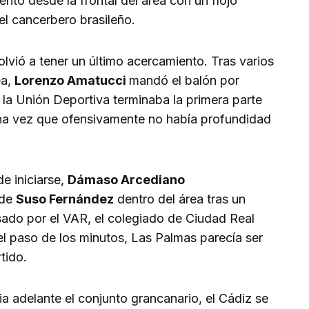
tentó desde la frontal del área con un flojo
l cancerbero brasileño.
lvió a tener un último acercamiento. Tras varios
ea,
Lorenzo Amatucci
mandó el balón por
 la Unión Deportiva terminaba la primera parte
na vez que ofensivamente no había profundidad
e iniciarse,
Dámaso Arcediano
 de
Suso Fernández
dentro del área tras un
sado por el VAR, el colegiado de Ciudad Real
 el paso de los minutos, Las Palmas parecía ser
tido.
a adelante el conjunto grancanario, el Cádiz se