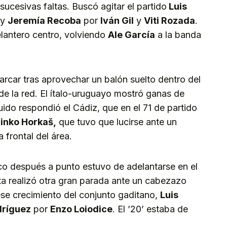
sucesivas faltas. Buscó agitar el partido
Luis
y
Jeremía Recoba
por
Iván Gil
y
Viti Rozada
.
elantero centro, volviendo
Ale García
a la banda
marcar tras aprovechar un balón suelto dentro del
l de la red. El ítalo-uruguayo mostró ganas de
ido respondió el Cádiz, que en el 71 de partido
inko Horkaš,
que tuvo que lucirse ante un
 frontal del área.
o después a punto estuvo de adelantarse en el
a realizó otra gran parada ante un cabezazo
se crecimiento del conjunto gaditano,
Luis
dríguez
por
Enzo Loiodice
. El ’20’ estaba de