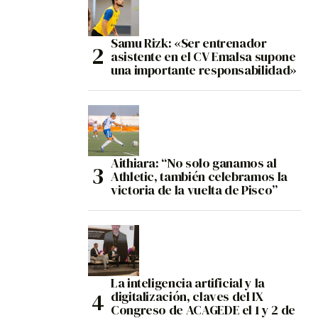
Samu Rizk: «Ser entrenador
asistente en el CV Emalsa supone
una importante responsabilidad»
Aithiara: “No solo ganamos al
Athletic, también celebramos la
victoria de la vuelta de Pisco”
La inteligencia artificial y la
digitalización, claves del IX
Congreso de ACAGEDE el 1 y 2 de