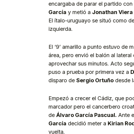
encargaba de parar el partido con 
García
y metió a
Jonathan Viera
El ítalo-uruguayo se situó como d
izquierda.
El ‘9’ amarillo a punto estuvo de 
área, pero envió el balón al latera
aprovechar sus minutos. Acto segu
puso a prueba por primera vez a
D
disparo de
Sergio Ortuño
desde la
Empezó a crecer el Cádiz, que poc
marcador pero el cancerbero croat
de
Álvaro García Pascual.
Ante e
García
decidió meter a
Kirian Ro
vuelta.