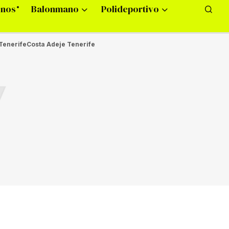
onos
Balonmano
Polideportivo
Tenerife
Costa Adeje Tenerife