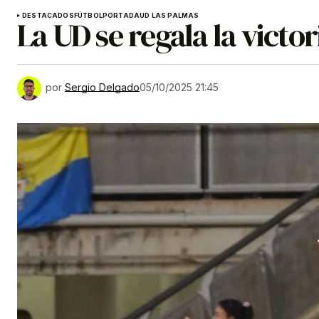
DESTACADOS
FÚTBOL
PORTADA
UD LAS PALMAS
La UD se regala la victor
por
Sergio Delgado
05/10/2025 21:45