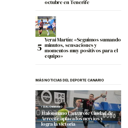
octubre en Tenerife
Yerai Martín: «Seguimos sumando
minutos, sensaciones y
momentos muy positivos para el
equipo»
MÁS NOTICIAS DEL DEPORTE CANARIO
BALONMANO
Balonmano Lanzarote Ciudad de
Arrecife aplaca los nervios y
logra la victoria