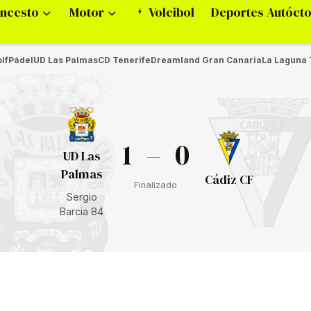
ncesto
Motor
Voleibol
Deportes Autóct
lf
Pádel
UD Las Palmas
CD Tenerife
Dreamland Gran Canaria
La Laguna 
1
–
0
UD Las
Palmas
Cádiz CF
Finalizado
Sergio
Barcia 84