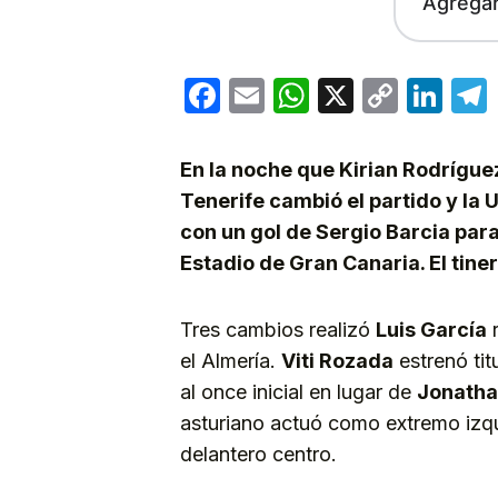
Agrega
Facebook
Email
WhatsApp
X
Copy
Lin
Link
En la noche que Kirian Rodríguez
Tenerife cambió el partido y la 
con un gol de Sergio Barcia para
Estadio de Gran Canaria. El tin
Tres cambios realizó
Luis García
r
el Almería.
Viti Rozada
estrenó tit
al once inicial en lugar de
Jonatha
asturiano actuó como extremo izq
delantero centro.