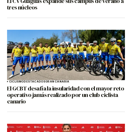
El CV Guaguas expande sus campus de verano a
tres núcleos
CICLISMO
DESTACADOS
GRAN CANARIA
El GCBT desafía la insularidad con el mayor reto
operativo jamás realizado por un club ciclista
canario