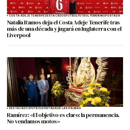
COSTA ADEJE TENERIFE
DESTACADOS
FÚTBOL
FÚTBOL FEMENINO
PORTADA
Natalia Ramos deja el Costa Adeje Tenerife tras
más de una década y jugará en Inglaterra con el
Liverpool
DESTACADOS
FÚTBOL
PORTADA
UD LAS PALMAS
Ramírez: «El objetivo es claro: la permanencia.
No vendamos motos»