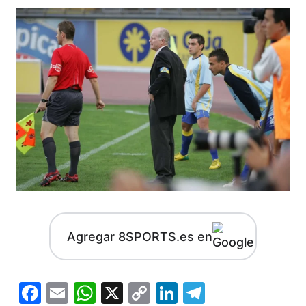
Agregar 8SPORTS.es en
Facebook
Email
WhatsApp
X
Copy
LinkedIn
Telegram