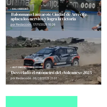
BALONMANO
Balonmano Lanzarote Ciudad de Arrecife
aplaca los nervios y logra la victoria
por Redacción
17/11/2025 10:26
AUTOMOVILISMO
Desvelado el rutómetro del «Volcanes» 2025
por Redacción
06/08/2025 21:01