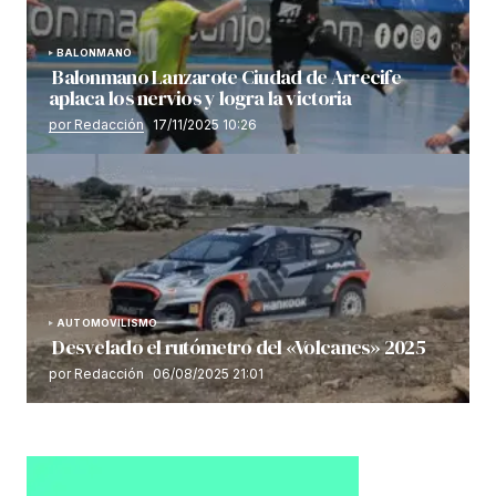
BALONMANO
Balonmano Lanzarote Ciudad de Arrecife
aplaca los nervios y logra la victoria
por Redacción
17/11/2025 10:26
AUTOMOVILISMO
Desvelado el rutómetro del «Volcanes» 2025
por Redacción
06/08/2025 21:01