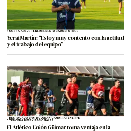
COSTA ADEJE TENERIFE
DESTACADOS
FÚTBOL
Yerai Martín: “Estoy muy contento con la actitud
y el trabajo del equipo”
DESTACADOS
FÚTBOL
GRAN CANARIA
TENERIFE
TERCERA RFEF Y REGIONALES
El Atlético Unión Güímar toma ventaja en la