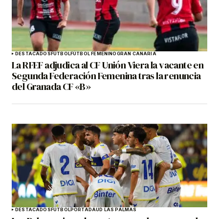
DESTACADOS
FÚTBOL
FÚTBOL FEMENINO
GRAN CANARIA
La RFEF adjudica al CF Unión Viera la vacante en
Segunda Federación Femenina tras la renuncia
del Granada CF «B»
DESTACADOS
FÚTBOL
PORTADA
UD LAS PALMAS