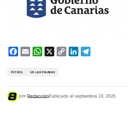
Facebook
Email
WhatsApp
X
Copy
LinkedIn
Telegram
Link
FÚTBOL
UD LAS PALMAS
por
Redacción
Publicado el
septiembre 23, 2025