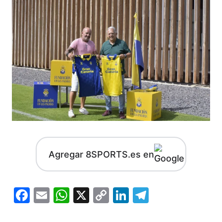
Agregar 8SPORTS.es en
Facebook
Email
WhatsApp
X
Copy
LinkedIn
Telegram
Link