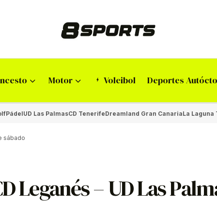
ncesto
Motor
Voleibol
Deportes Autóct
lf
Pádel
UD Las Palmas
CD Tenerife
Dreamland Gran Canaria
La Laguna 
te sábado
CD Leganés – UD Las Palm