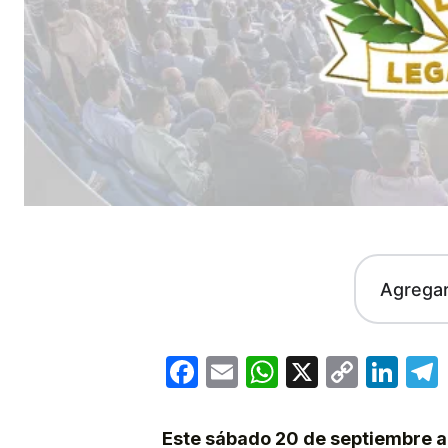
Agrega
Facebook
Email
WhatsApp
X
Copy
Lin
Link
Este sábado 20 de septiembre a l