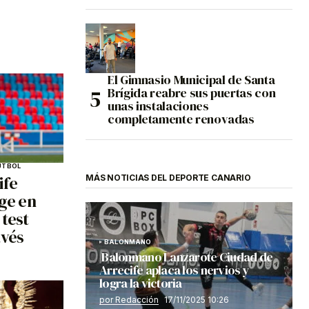
El Gimnasio Municipal de Santa
Brígida reabre sus puertas con
unas instalaciones
completamente renovadas
ÚTBOL
ife
MÁS NOTICIAS DEL DEPORTE CANARIO
age en
 test
avés
BALONMANO
Balonmano Lanzarote Ciudad de
Arrecife aplaca los nervios y
logra la victoria
por Redacción
17/11/2025 10:26