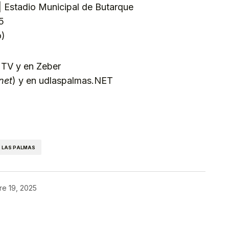
| Estadio Municipal de Butarque
5
o)
 TV y en Zeber
net
) y en udlaspalmas.NET
kedIn
Telegram
 LAS PALMAS
re 19, 2025