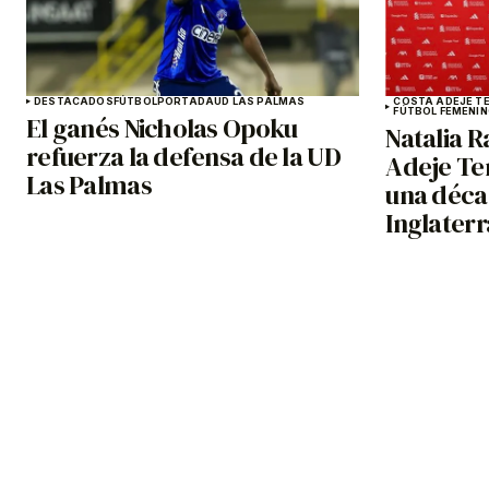
DESTACADOS
FÚTBOL
PORTADA
UD LAS PALMAS
COSTA ADEJE TE
FÚTBOL FEMENI
El ganés Nicholas Opoku
Natalia R
refuerza la defensa de la UD
Adeje Te
Las Palmas
una déca
Inglaterr