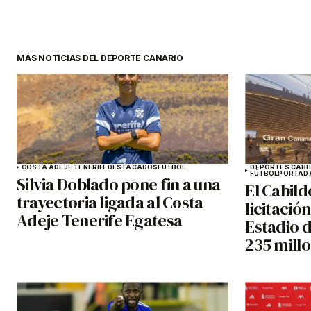
MÁS NOTICIAS DEL DEPORTE CANARIO
COSTA ADEJE TENERIFE
DESTACADOS
FÚTBOL
DEPORTES CABI
FÚTBOL
PORTAD
Silvia Doblado pone fin a una
El Cabild
trayectoria ligada al Costa
licitació
Adeje Tenerife Egatesa
Estadio 
235 mill