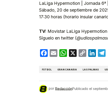
LaLiga Hypermotion | Jornada 6ª 
Sábado, 20 de septiembre de 202
17:30 horas (horario insular canari
TV:
Movistar LaLiga Hypermotion
Síguelo en twitter (
@udlaspalmas
Facebook
Email
WhatsApp
X
Copy
Lin
Link
FÚTBOL
GRAN CANARIA
LAS PALMAS
UD
por
Redacción
Publicado el
septiemb