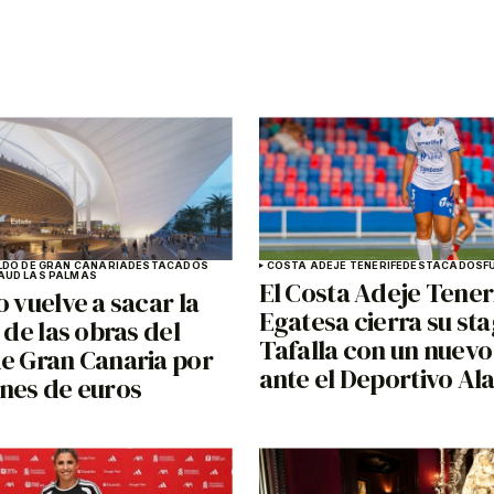
LDO DE GRAN CANARIA
DESTACADOS
COSTA ADEJE TENERIFE
DESTACADOS
F
A
UD LAS PALMAS
El Costa Adeje Tener
o vuelve a sacar la
Egatesa cierra su st
n de las obras del
Tafalla con un nuevo
de Gran Canaria por
ante el Deportivo Al
ones de euros