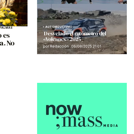
AUTOMOVILISMO
 PALMAS
Desvelado el rutómetro del
o es
«Volcanes» 2025
a. No
por Redacción
06/08/2025 21:01