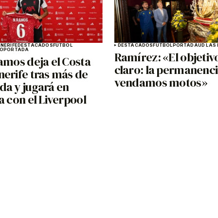
NERIFE
DESTACADOS
FÚTBOL
DESTACADOS
FÚTBOL
PORTADA
UD LAS
NO
PORTADA
Ramírez: «El objetiv
amos deja el Costa
claro: la permanenci
nerife tras más de
vendamos motos»
da y jugará en
a con el Liverpool