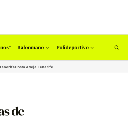
onos
Balonmano
Polideportivo
Tenerife
Costa Adeje Tenerife
as de