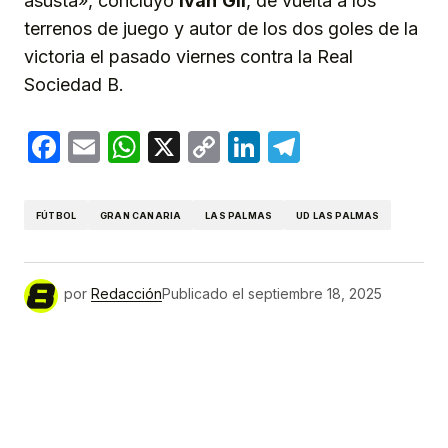
asusta», concluyó
Iván
Gil
, de vuelta a los
terrenos de juego y autor de los dos goles de la
victoria el pasado viernes contra la Real
Sociedad B.
Facebook
Email
WhatsApp
X
Copy
LinkedIn
Telegram
Link
FÚTBOL
GRAN CANARIA
LAS PALMAS
UD LAS PALMAS
por
Redacción
Publicado el
septiembre 18, 2025