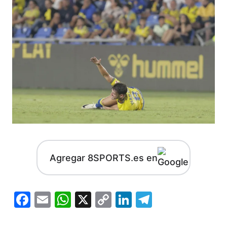
Agregar 8SPORTS.es en
Facebook
Email
WhatsApp
X
Copy
LinkedIn
Telegram
Link