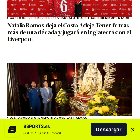
COSTA ADEJE TENERIFE
DESTACADOS
FÚTBOL
FÚTBOL FEMENINO
PORTADA
Natalia Ramos deja el Costa Adeje Tenerife tras
más de una década y jugará en Inglaterra con el
Liverpool
DESTACADOS
FÚTBOL
PORTADA
UD LAS PALMAS
Ramírez: «El objetivo es claro: la permanencia.
8SPORTS.es
×
Descargar
No vendamos motos»
8SPORTS en tu móvil.