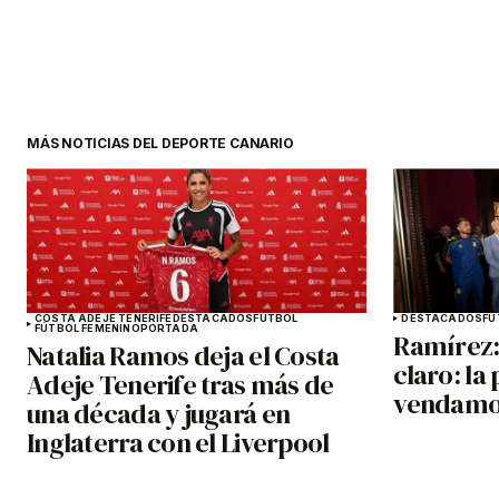
MÁS NOTICIAS DEL DEPORTE CANARIO
COSTA ADEJE TENERIFE
DESTACADOS
FÚTBOL
DESTACADOS
FÚ
FÚTBOL FEMENINO
PORTADA
Ramírez: 
Natalia Ramos deja el Costa
claro: la
Adeje Tenerife tras más de
vendamo
una década y jugará en
Inglaterra con el Liverpool