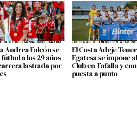
TBOL
FÚTBOL FEMENINO
GRAN CANARIA
COSTA ADEJE TENERIFE
DESTACADOS
F
ia Andrea Falcón se
El Costa Adeje Tener
l fútbol a los 29 años
Egatesa se impone al
carrera lastrada por
Club en Tafalla y con
nes
puesta a punto