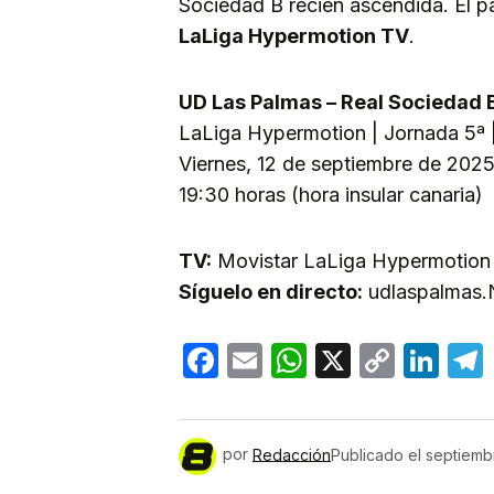
Sociedad B recién ascendida. El pa
LaLiga Hypermotion TV
.
UD Las Palmas – Real Sociedad 
LaLiga Hypermotion | Jornada 5ª |
Viernes, 12 de septiembre de 202
19:30 horas (hora insular canaria)
TV:
Movistar LaLiga Hypermotion
Síguelo en directo:
udlaspalmas.N
Facebook
Email
WhatsApp
X
Copy
Lin
Link
por
Redacción
Publicado el
septiemb