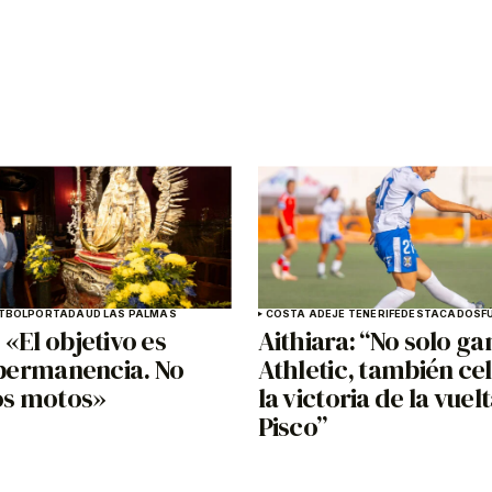
TBOL
PORTADA
UD LAS PALMAS
COSTA ADEJE TENERIFE
DESTACADOS
F
«El objetivo es
Aithiara: “No solo g
 permanencia. No
Athletic, también c
s motos»
la victoria de la vuel
Pisco”