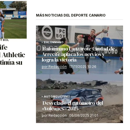
MÁS NOTICIAS DEL DEPORTE CANARIO
ÚTBOL
BALONMANO
ife
Balonmano Lanzarote Ciudad de
 Athletic
Arrecife aplaca los nervios y
logra la victoria
tinúa su
por Redacción
17/11/2025 10:26
AUTOMOVILISMO
Desvelado el rutómetro del
«Volcanes» 2025
por Redacción
06/08/2025 21:01