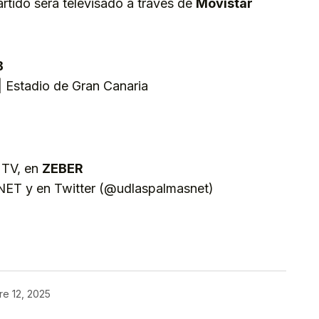
rtido será televisado a través de
Movistar
B
 Estadio de Gran Canaria
5
 TV, en
ZEBER
ET y en Twitter (@udlaspalmasnet)
kedIn
Telegram
re 12, 2025