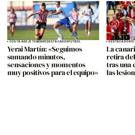
COSTA ADEJE TENERIFE
DESTACADOS
FÚTBOL
DESTACADOS
FÚ
Yerai Martín: «Seguimos
La canar
sumando minutos,
retira de
sensaciones y momentos
tras una 
muy positivos para el equipo»
las lesio