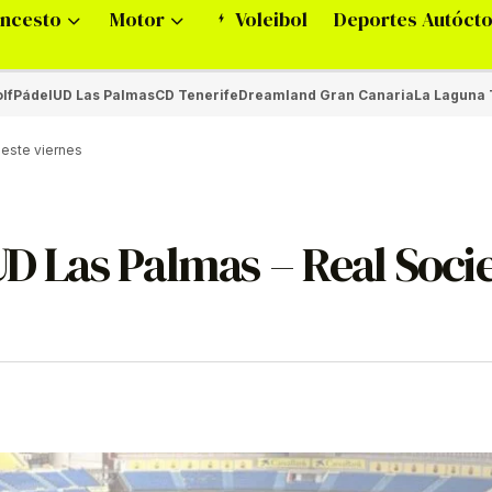
ncesto
Motor
Voleibol
Deportes Autóct
lf
Pádel
UD Las Palmas
CD Tenerife
Dreamland Gran Canaria
La Laguna 
 este viernes
UD Las Palmas – Real Soci