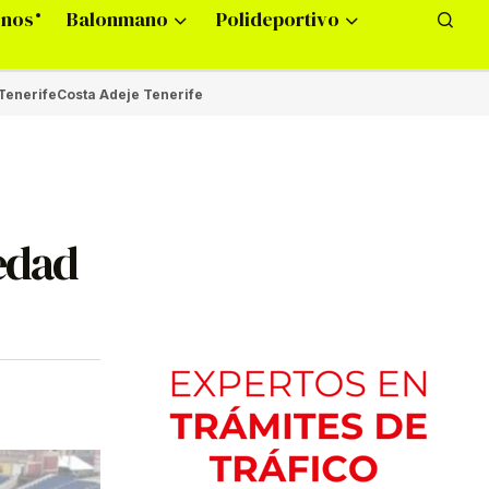
onos
Balonmano
Polideportivo
Tenerife
Costa Adeje Tenerife
edad