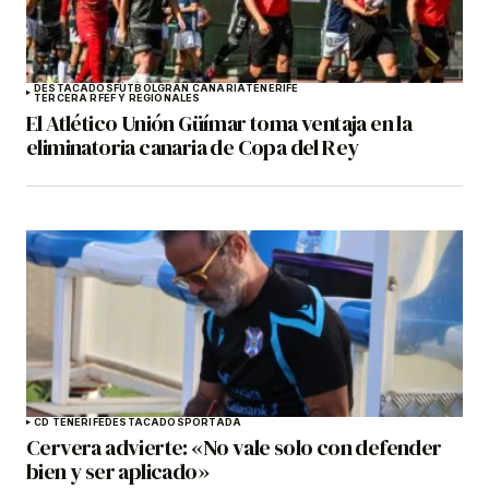
DESTACADOS
FÚTBOL
GRAN CANARIA
TENERIFE
TERCERA RFEF Y REGIONALES
El Atlético Unión Güímar toma ventaja en la
eliminatoria canaria de Copa del Rey
CD TENERIFE
DESTACADOS
PORTADA
Cervera advierte: «No vale solo con defender
bien y ser aplicado»