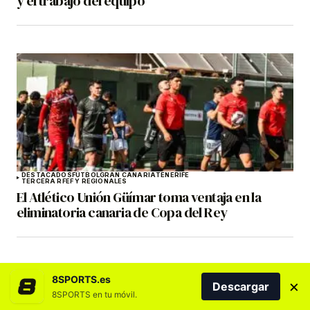
y el trabajo del equipo”
DESTACADOS
FÚTBOL
GRAN CANARIA
TENERIFE
TERCERA RFEF Y REGIONALES
El Atlético Unión Güímar toma ventaja en la
eliminatoria canaria de Copa del Rey
8SPORTS.es
×
Descargar
8SPORTS en tu móvil.