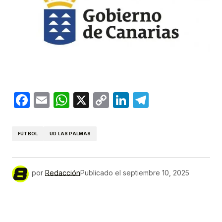
Facebook
Email
WhatsApp
X
Copy
LinkedIn
Telegram
Link
FÚTBOL
UD LAS PALMAS
por
Redacción
Publicado el
septiembre 10, 2025