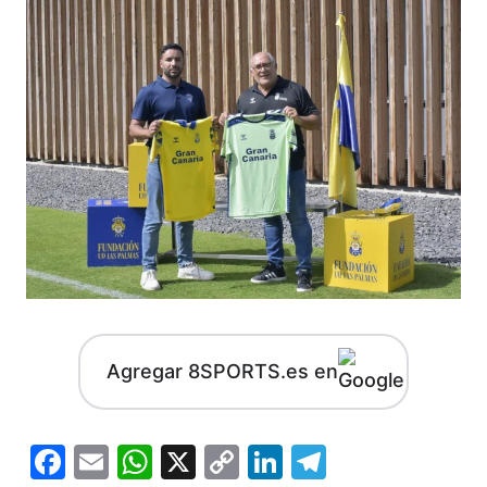
Agregar 8SPORTS.es en
Facebook
Email
WhatsApp
X
Copy
LinkedIn
Telegram