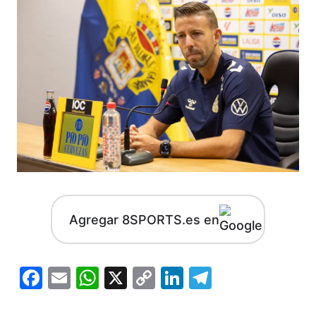
Agregar 8SPORTS.es en
Facebook
Email
WhatsApp
X
Copy
LinkedIn
Telegram
Link