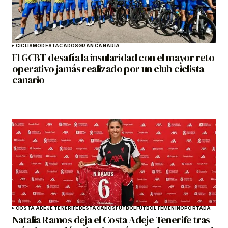
CICLISMO
DESTACADOS
GRAN CANARIA
El GCBT desafía la insularidad con el mayor reto
operativo jamás realizado por un club ciclista
canario
COSTA ADEJE TENERIFE
DESTACADOS
FÚTBOL
FÚTBOL FEMENINO
PORTADA
Natalia Ramos deja el Costa Adeje Tenerife tras